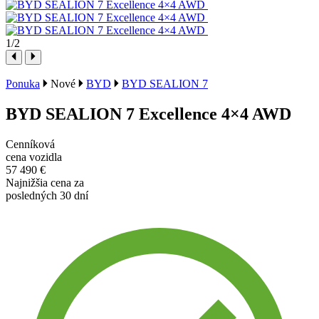
1
/2
Ponuka
Nové
BYD
BYD SEALION 7
BYD SEALION 7 Excellence 4×4 AWD
Cenníková
cena vozidla
57 490 €
Najnižšia cena za
posledných 30 dní