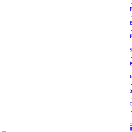
P
P
P
K
K
S
O
+