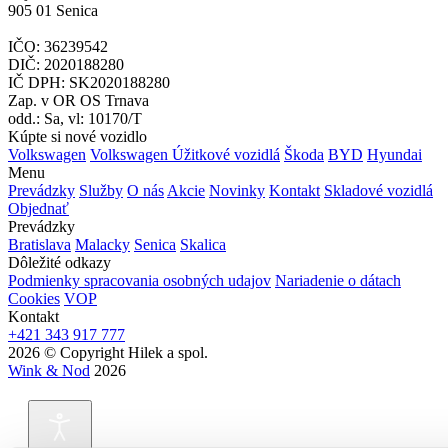
905 01 Senica
IČO: 36239542
DIČ: 2020188280
IČ DPH: SK2020188280
Zap. v OR OS Trnava
odd.: Sa, vl: 10170/T
Kúpte si nové vozidlo
Volkswagen
Volkswagen Úžitkové vozidlá
Škoda
BYD
Hyundai
Menu
Prevádzky
Služby
O nás
Akcie
Novinky
Kontakt
Skladové vozidlá
Objednať
Prevádzky
Bratislava
Malacky
Senica
Skalica
Dôležité odkazy
Podmienky spracovania osobných udajov
Nariadenie o dátach
Cookies
VOP
Kontakt
+421 343 917 777
2026 © Copyright Hilek a spol.
Wink & Nod
2026