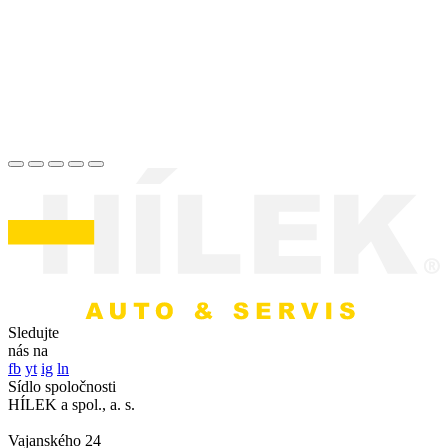
Sledujte
nás na
fb
yt
ig
ln
Sídlo spoločnosti
HÍLEK a spol., a. s.
Vajanského 24