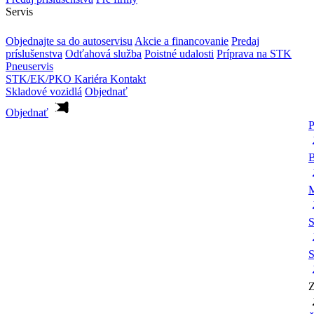
Servis
Objednajte sa do autoservisu
Akcie a financovanie
Predaj
príslušenstva
Odťahová služba
Poistné udalosti
Príprava na STK
Pneuservis
STK/EK/PKO
Kariéra
Kontakt
Skladové vozidlá
Objednať
Objednať
P
B
M
S
S
Z