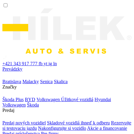
+421 343 917 777
fb
yt
ig
ln
Prevádzky
Bratislava
Malacky
Senica
Skalica
Značky
Škoda Plus
BYD
Volkswagen Úžitkové vozidlá
Hyundai
Volkswagen
Škoda
Predaj
Predaj nových vozidiel
Skladové vozidlá ihneď k odberu
Rezervujte
si testovaciu jazdu
Nakonfigurujte si vozidlo
Akcie a financovanie
Predaj príslušenstva
Pre firmy