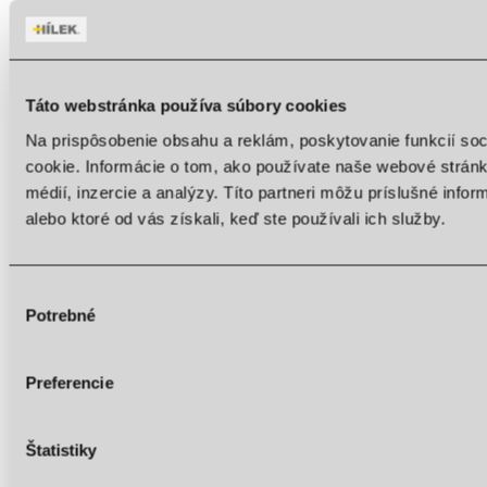
Accessibility Tools
Táto webstránka používa súbory cookies
Invert colors
Na prispôsobenie obsahu a reklám, poskytovanie funkcií so
cookie. Informácie o tom, ako používate naše webové stránk
Monochrome
médií, inzercie a analýzy. Títo partneri môžu príslušné info
Dark contrast
alebo ktoré od vás získali, keď ste používali ich služby.
Light contrast
Low saturation
Výber
Potrebné
High saturation
súhlasu
Highlight links
Preferencie
Highlight headings
Screen reader
Štatistiky
Read mode
Content scaling
100
%