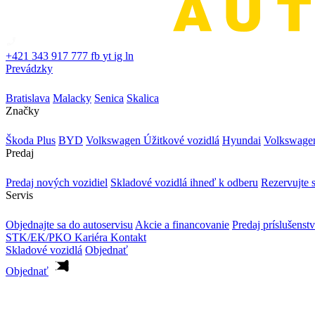
+421 343 917 777
fb
yt
ig
ln
Prevádzky
Bratislava
Malacky
Senica
Skalica
Značky
Škoda Plus
BYD
Volkswagen Úžitkové vozidlá
Hyundai
Volkswage
Predaj
Predaj nových vozidiel
Skladové vozidlá ihneď k odberu
Rezervujte s
Servis
Objednajte sa do autoservisu
Akcie a financovanie
Predaj príslušenst
STK/EK/PKO
Kariéra
Kontakt
Skladové vozidlá
Objednať
Objednať