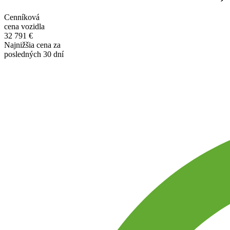
Cenníková
cena vozidla
32 791 €
Najnižšia cena za
posledných 30 dní