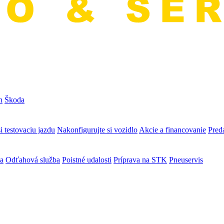
n
Škoda
i testovaciu jazdu
Nakonfigurujte si vozidlo
Akcie a financovanie
Preda
va
Odťahová služba
Poistné udalosti
Príprava na STK
Pneuservis