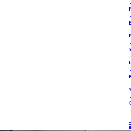
P
P
P
K
K
S
O
+