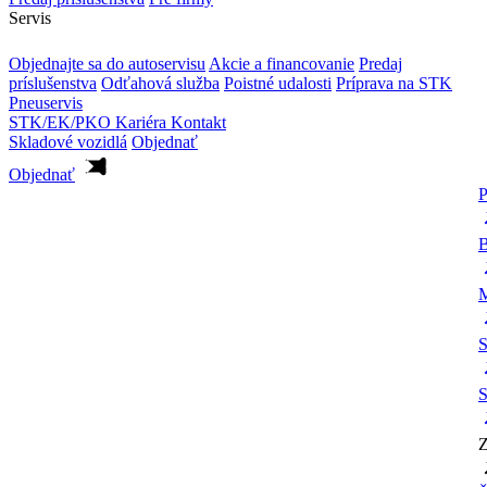
Servis
Objednajte sa do autoservisu
Akcie a financovanie
Predaj
príslušenstva
Odťahová služba
Poistné udalosti
Príprava na STK
Pneuservis
STK/EK/PKO
Kariéra
Kontakt
Skladové vozidlá
Objednať
Objednať
P
B
M
S
S
Z