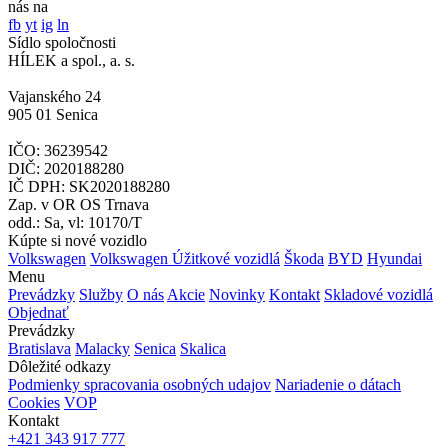
nás na
fb
yt
ig
ln
Sídlo spoločnosti
HÍLEK a spol., a. s.
Vajanského 24
905 01 Senica
IČO: 36239542
DIČ: 2020188280
IČ DPH: SK2020188280
Zap. v OR OS Trnava
odd.: Sa, vl: 10170/T
Kúpte si nové vozidlo
Volkswagen
Volkswagen Úžitkové vozidlá
Škoda
BYD
Hyundai
Menu
Prevádzky
Služby
O nás
Akcie
Novinky
Kontakt
Skladové vozidlá
Objednať
Prevádzky
Bratislava
Malacky
Senica
Skalica
Dôležité odkazy
Podmienky spracovania osobných udajov
Nariadenie o dátach
Cookies
VOP
Kontakt
+421 343 917 777