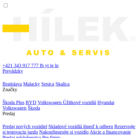
+421 343 917 777
fb
yt
ig
ln
Prevádzky
Bratislava
Malacky
Senica
Skalica
Značky
Škoda Plus
BYD
Volkswagen Úžitkové vozidlá
Hyundai
Volkswagen
Škoda
Predaj
Predaj nových vozidiel
Skladové vozidlá ihneď k odberu
Rezervujte
si testovaciu jazdu
Nakonfigurujte si vozidlo
Akcie a financovanie
Predaj príslušenstva
Pre firmy