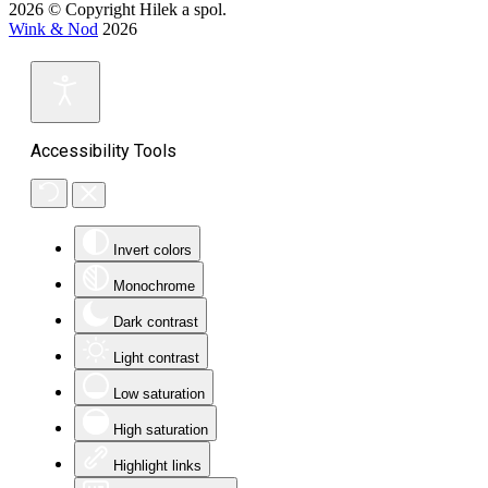
2026 © Copyright Hilek a spol.
Wink & Nod
2026
Accessibility Tools
Invert colors
Monochrome
Dark contrast
Light contrast
Low saturation
High saturation
Highlight links