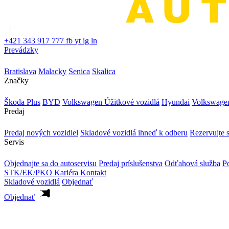
+421 343 917 777
fb
yt
ig
ln
Prevádzky
Bratislava
Malacky
Senica
Skalica
Značky
Škoda Plus
BYD
Volkswagen Úžitkové vozidlá
Hyundai
Volkswage
Predaj
Predaj nových vozidiel
Skladové vozidlá ihneď k odberu
Rezervujte s
Servis
Objednajte sa do autoservisu
Predaj príslušenstva
Odťahová služba
Po
STK/EK/PKO
Kariéra
Kontakt
Skladové vozidlá
Objednať
Objednať