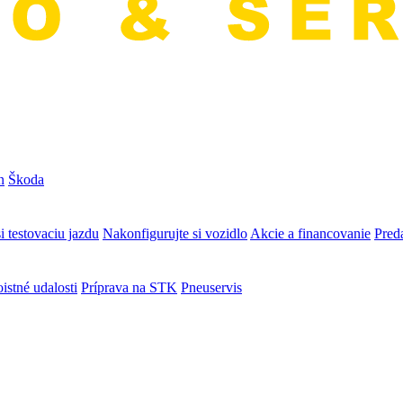
n
Škoda
i testovaciu jazdu
Nakonfigurujte si vozidlo
Akcie a financovanie
Preda
istné udalosti
Príprava na STK
Pneuservis