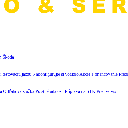
n
Škoda
i testovaciu jazdu
Nakonfigurujte si vozidlo
Akcie a financovanie
Preda
va
Odťahová služba
Poistné udalosti
Príprava na STK
Pneuservis