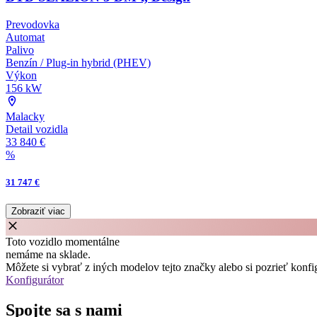
Prevodovka
Automat
Palivo
Benzín / Plug-in hybrid (PHEV)
Výkon
156 kW
Malacky
Detail vozidla
33 840 €
%
31 747 €
Zobraziť viac
Toto vozidlo momentálne
nemáme na sklade.
Môžete si vybrať z iných modelov tejto značky alebo si pozrieť konfig
Konfigurátor
Spojte sa s nami