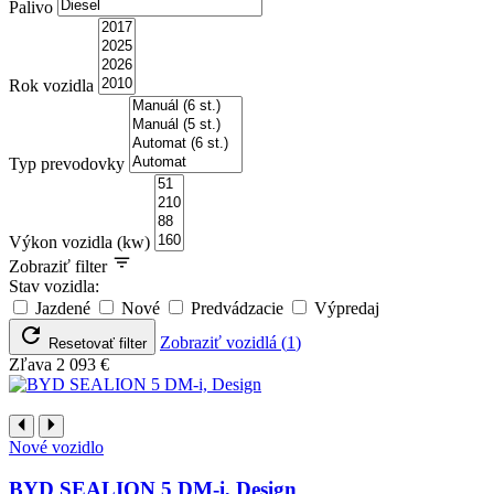
Palivo
Rok vozidla
Typ prevodovky
Výkon vozidla (kw)
Zobraziť filter
Stav vozidla:
Jazdené
Nové
Predvádzacie
Výpredaj
Zobraziť vozidlá
(
1
)
Resetovať filter
Zľava
2 093 €
Nové vozidlo
BYD SEALION 5 DM-i, Design