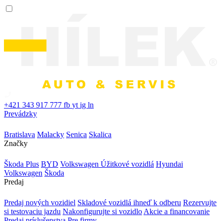
+421 343 917 777
fb
yt
ig
ln
Prevádzky
Bratislava
Malacky
Senica
Skalica
Značky
Škoda Plus
BYD
Volkswagen Úžitkové vozidlá
Hyundai
Volkswagen
Škoda
Predaj
Predaj nových vozidiel
Skladové vozidlá ihneď k odberu
Rezervujte
si testovaciu jazdu
Nakonfigurujte si vozidlo
Akcie a financovanie
Predaj príslušenstva
Pre firmy