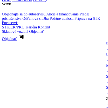
Servis
Objednajte sa do autoservisu
Akcie a financovanie
Predaj
príslušenstva
Odťahová služba
Poistné udalosti
Príprava na STK
Pneuservis
STK/EK/PKO
Kariéra
Kontakt
Skladové vozidlá
Objednať
Objednať
P
B
M
S
S
Z