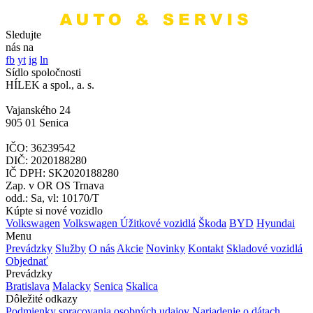
Sledujte
nás na
fb
yt
ig
ln
Sídlo spoločnosti
HÍLEK a spol., a. s.
Vajanského 24
905 01 Senica
IČO: 36239542
DIČ: 2020188280
IČ DPH: SK2020188280
Zap. v OR OS Trnava
odd.: Sa, vl: 10170/T
Kúpte si nové vozidlo
Volkswagen
Volkswagen Úžitkové vozidlá
Škoda
BYD
Hyundai
Menu
Prevádzky
Služby
O nás
Akcie
Novinky
Kontakt
Skladové vozidlá
Objednať
Prevádzky
Bratislava
Malacky
Senica
Skalica
Dôležité odkazy
Podmienky spracovania osobných udajov
Nariadenie o dátach