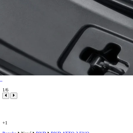
1
/6
+1