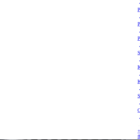
P
P
P
K
K
S
O
+