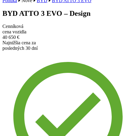
Ponuka
Nové
BYD
BYD ATTO 3 EVO
BYD ATTO 3 EVO – Design
Cenníková
cena vozidla
40 650 €
Najnižšia cena za
posledných 30 dní