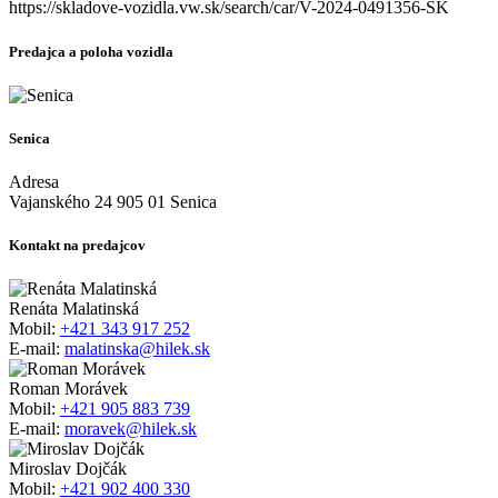
https://skladove-vozidla.vw.sk/search/car/V-2024-0491356-SK
Predajca a poloha vozidla
Senica
Adresa
Vajanského 24 905 01 Senica
Kontakt na predajcov
Renáta Malatinská
Mobil:
+421 343 917 252
E-mail:
malatinska@hilek.sk
Roman Morávek
Mobil:
+421 905 883 739
E-mail:
moravek@hilek.sk
Miroslav Dojčák
Mobil:
+421 902 400 330