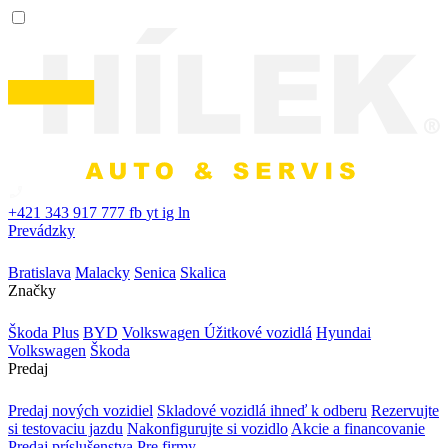
+421 343 917 777
fb
yt
ig
ln
Prevádzky
Bratislava
Malacky
Senica
Skalica
Značky
Škoda Plus
BYD
Volkswagen Úžitkové vozidlá
Hyundai
Volkswagen
Škoda
Predaj
Predaj nových vozidiel
Skladové vozidlá ihneď k odberu
Rezervujte
si testovaciu jazdu
Nakonfigurujte si vozidlo
Akcie a financovanie
Predaj príslušenstva
Pre firmy