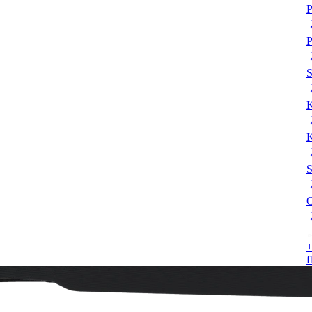
P
P
K
K
S
O
+