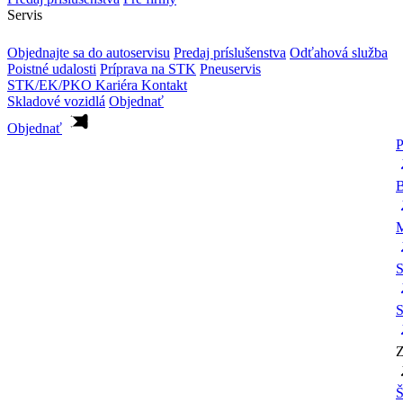
Servis
Objednajte sa do autoservisu
Predaj príslušenstva
Odťahová služba
Poistné udalosti
Príprava na STK
Pneuservis
STK/EK/PKO
Kariéra
Kontakt
Skladové vozidlá
Objednať
Objednať
P
B
M
S
S
Z
Š