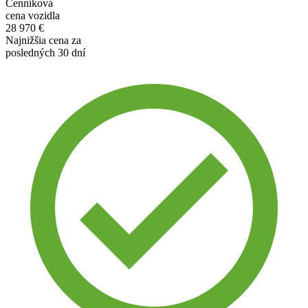
Cenníková
cena vozidla
28 970 €
Najnižšia cena za
posledných 30 dní