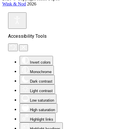
2026 © Copyright Hilek a spol.
Wink & Nod
2026
Accessibility Tools
Invert colors
Monochrome
Dark contrast
Light contrast
Low saturation
High saturation
Highlight links