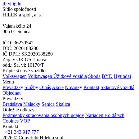
nás na
fb
yt
ig
ln
Sídlo spoločnosti
HÍLEK a spol., a. s.
Vajanského 24
905 01 Senica
IČO: 36239542
DIČ: 2020188280
IČ DPH: SK2020188280
Zap. v OR OS Trnava
odd.: Sa, vl: 10170/T
Kúpte si nové vozidlo
Volkswagen
Volkswagen Úžitkové vozidlá
Škoda
BYD
Hyundai
Menu
Prevádzky
Služby
O nás
Akcie
Novinky
Kontakt
Skladové vozidlá
Objednať
Prevádzky
Bratislava
Malacky
Senica
Skalica
Dôležité odkazy
Podmienky spracovania osobných udajov
Nariadenie o dátach
Cookies
VOP
Kontakt
+421 343 917 777