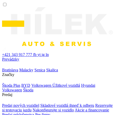
+421 343 917 777
fb
yt
ig
ln
Prevádzky
Bratislava
Malacky
Senica
Skalica
Značky
Škoda Plus
BYD
Volkswagen Úžitkové vozidlá
Hyundai
Volkswagen
Škoda
Predaj
Predaj nových vozidiel
Skladové vozidlá ihneď k odberu
Rezervujte
si testovaciu jazdu
Nakonfigurujte si vozidlo
Akcie a financovanie
Predaj príslušenstva
Pre firmy