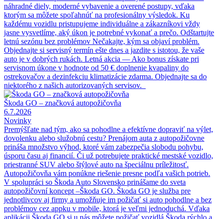
náhradné diely, moderné vybavenie a overené postupy, vďaka
ktorým sa môžete spoľahnúť na profesionálny výsledok. Ku
každému vozidlu pristupujeme individuálne a zákazníkovi vždy
jasne vysvetlíme, aký úkon je potrebné vykonať a prečo. Odštartujte
letnú sezónu bez problémov Nečakajte, kým sa objaví problém.
Objednajte si servisný termín ešte dnes a jazdite s istotou, že vaše
auto je v dobrých rukách. Letná akcia — Ako bonus získate pri
servisnom úkone v hodnote od 50 € doplnenie kvapaliny do
ostrekovačov a dezinfekciu klimatizácie zdarma. Objednajte sa do
niektorého z našich autorizovaných servisov.
Škoda GO – značková autopožičovňa
6.7.2026
Novinky
Premýšľate nad tým, ako sa pohodlne a efektívne dopraviť na výlet,
dovolenku alebo služobnú cestu? Prenájom auta z autopožičovne
prináša množstvo výhod, ktoré vám zabezpečia slobodu pohybu,
úsporu času aj financií. Či už potrebujete praktické mestské vozidlo,
priestranné SUV alebo štýlové auto na špeciálnu príležitosť.
Autopožičovňa vám ponúkne riešenie presne podľa vašich potrieb.
V spolupráci so Škoda Auto Slovensko prinášame do sveta
autopožičovní koncept –Škoda GO. Škoda GO je služba pre
jednotlivcov aj firmy a umožňuje im požičať si auto pohodlne a bez
problémov cez appku v mobile, ktorá je veľmi jednoduchá. Vďaka
aplikácii Škoda GO si u nás môžete požičať vozidlá Škoda rýchlo a