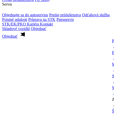
Servis
Objednajte sa do autoservisu
Predaj príslušenstva
Odťahová služba
Poistné udalosti
Príprava na STK
Pneuservis
STK/EK/PKO
Kariéra
Kontakt
Skladové vozidlá
Objednať
Objednať
P
B
M
S
S
Z
Š