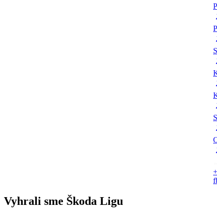
P
P
K
K
S
O
+
Vyhrali sme Škoda Ligu