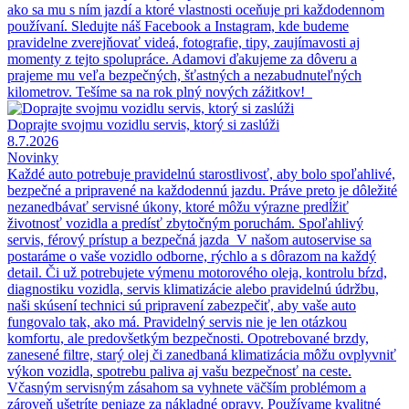
ako sa mu s ním jazdí a ktoré vlastnosti oceňuje pri každodennom
používaní. Sledujte náš Facebook a Instagram, kde budeme
pravidelne zverejňovať videá, fotografie, tipy, zaujímavosti aj
momenty z tejto spolupráce. Adamovi ďakujeme za dôveru a
prajeme mu veľa bezpečných, šťastných a nezabudnuteľných
kilometrov. Tešíme sa na rok plný nových zážitkov!
Doprajte svojmu vozidlu servis, ktorý si zaslúži
8.7.2026
Novinky
Každé auto potrebuje pravidelnú starostlivosť, aby bolo spoľahlivé,
bezpečné a pripravené na každodennú jazdu. Práve preto je dôležité
nezanedbávať servisné úkony, ktoré môžu výrazne predĺžiť
životnosť vozidla a predísť zbytočným poruchám. Spoľahlivý
servis, férový prístup a bezpečná jazda V našom autoservise sa
postaráme o vaše vozidlo odborne, rýchlo a s dôrazom na každý
detail. Či už potrebujete výmenu motorového oleja, kontrolu bŕzd,
diagnostiku vozidla, servis klimatizácie alebo pravidelnú údržbu,
naši skúsení technici sú pripravení zabezpečiť, aby vaše auto
fungovalo tak, ako má. Pravidelný servis nie je len otázkou
komfortu, ale predovšetkým bezpečnosti. Opotrebované brzdy,
zanesené filtre, starý olej či zanedbaná klimatizácia môžu ovplyvniť
výkon vozidla, spotrebu paliva aj vašu bezpečnosť na ceste.
Včasným servisným zásahom sa vyhnete väčším problémom a
zároveň ušetríte peniaze za nákladné opravy. Používame kvalitné