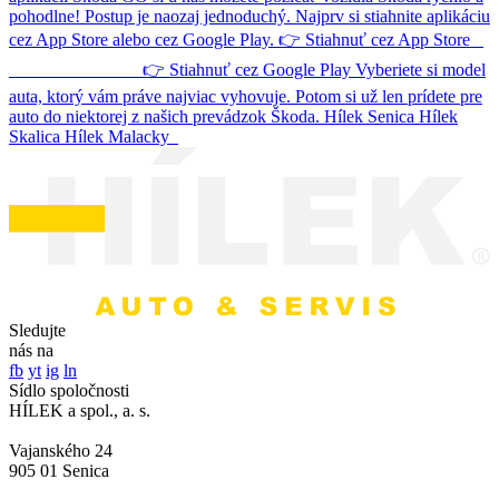
pohodlne! Postup je naozaj jednoduchý. Najprv si stiahnite aplikáciu
cez App Store alebo cez Google Play. 👉 Stiahnuť cez App Store
👉 Stiahnuť cez Google Play Vyberiete si model
auta, ktorý vám práve najviac vyhovuje. Potom si už len prídete pre
auto do niektorej z našich prevádzok Škoda. Hílek Senica Hílek
Skalica Hílek Malacky
Sledujte
nás na
fb
yt
ig
ln
Sídlo spoločnosti
HÍLEK a spol., a. s.
Vajanského 24
905 01 Senica