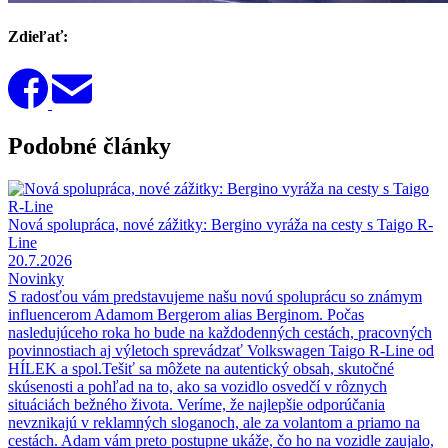
Zdieľať:
Podobné články
Nová spolupráca, nové zážitky: Bergino vyráža na cesty s Taigo R-
Line
20.7.2026
Novinky
S radosťou vám predstavujeme našu novú spoluprácu so známym
influencerom Adamom Bergerom alias Berginom. Počas
nasledujúceho roka ho bude na každodenných cestách, pracovných
povinnostiach aj výletoch sprevádzať Volkswagen Taigo R-Line od
HÍLEK a spol.Tešiť sa môžete na autentický obsah, skutočné
skúsenosti a pohľad na to, ako sa vozidlo osvedčí v rôznych
situáciách bežného života. Veríme, že najlepšie odporúčania
nevznikajú v reklamných sloganoch, ale za volantom a priamo na
cestách. Adam vám preto postupne ukáže, čo ho na vozidle zaujalo,