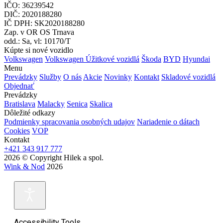
IČO: 36239542
DIČ: 2020188280
IČ DPH: SK2020188280
Zap. v OR OS Trnava
odd.: Sa, vl: 10170/T
Kúpte si nové vozidlo
Volkswagen
Volkswagen Úžitkové vozidlá
Škoda
BYD
Hyundai
Menu
Prevádzky
Služby
O nás
Akcie
Novinky
Kontakt
Skladové vozidlá
Objednať
Prevádzky
Bratislava
Malacky
Senica
Skalica
Dôležité odkazy
Podmienky spracovania osobných udajov
Nariadenie o dátach
Cookies
VOP
Kontakt
+421 343 917 777
2026 © Copyright Hilek a spol.
Wink & Nod
2026
Accessibility Tools