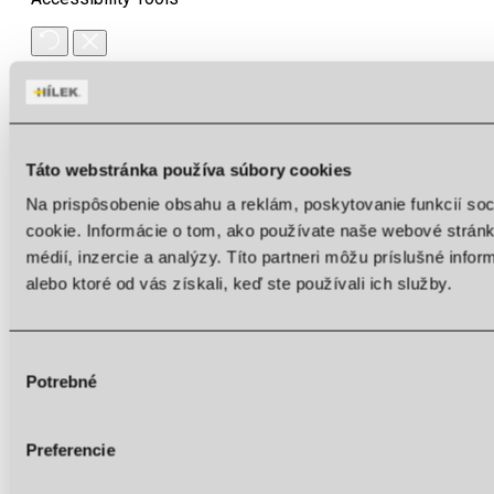
Invert colors
Monochrome
Táto webstránka používa súbory cookies
Dark contrast
Na prispôsobenie obsahu a reklám, poskytovanie funkcií so
Light contrast
cookie. Informácie o tom, ako používate naše webové stránk
Low saturation
médií, inzercie a analýzy. Títo partneri môžu príslušné info
High saturation
alebo ktoré od vás získali, keď ste používali ich služby.
Highlight links
Highlight headings
Výber
Potrebné
súhlasu
Content scaling
100
%
Font size
100
%
Preferencie
Line height
100
%
Letter spacing
100
%