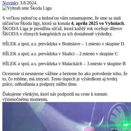
Novinky
3.8.2024
S veľkou radosťou a hrdosťou vám oznamujeme, že sme sa stali
súčasťou Škoda ligy, ktorá sa konala
4. apríla 2025 vo Vyhniach
.
ŠKODA Liga je prestížna súťaž, ktorá každý rok oceňuje dílerov
ŠKODA v rôznych kategóriách za ich dosiahnuté výsledky.
HÍLEK a spol, a.s. prevádzka v Bratislave – 1.miesto v skupine D
HÍLEK a spol, a.s. prevádzka v Skalici – 2.miesto v skupine C
HÍLEK a spol, a.s. prevádzka v Malackách – 3.miesto v skupine B
Ocenenie si nesmierne vážime a berieme ho ako potvrdenie toho, že
to, čo robíme, má zmysel. Tento úspech je výsledkom aj tvrdej
práce, odhodlania a podpory nášho tímu.
Ďakujeme všetkým, ktorí nás podporili na ceste k tomuto
výnimočnému momentu.