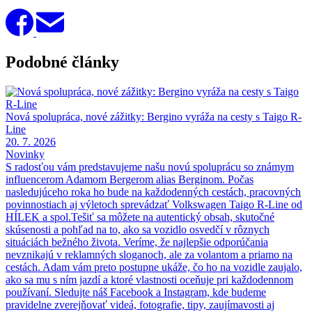
Podobné články
Nová spolupráca, nové zážitky: Bergino vyráža na cesty s Taigo R-
Line
20. 7. 2026
Novinky
S radosťou vám predstavujeme našu novú spoluprácu so známym
influencerom Adamom Bergerom alias Berginom. Počas
nasledujúceho roka ho bude na každodenných cestách, pracovných
povinnostiach aj výletoch sprevádzať Volkswagen Taigo R-Line od
HÍLEK a spol.Tešiť sa môžete na autentický obsah, skutočné
skúsenosti a pohľad na to, ako sa vozidlo osvedčí v rôznych
situáciách bežného života. Veríme, že najlepšie odporúčania
nevznikajú v reklamných sloganoch, ale za volantom a priamo na
cestách. Adam vám preto postupne ukáže, čo ho na vozidle zaujalo,
ako sa mu s ním jazdí a ktoré vlastnosti oceňuje pri každodennom
používaní. Sledujte náš Facebook a Instagram, kde budeme
pravidelne zverejňovať videá, fotografie, tipy, zaujímavosti aj