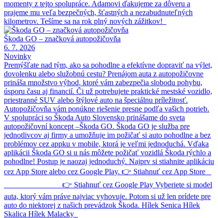
momenty z tejto spolupráce. Adamovi ďakujeme za dôveru a
prajeme mu veľa bezpečných, šťastných a nezabudnuteľných
kilometrov. Tešíme sa na rok plný nových zážitkov!
Škoda GO – značková autopožičovňa
6. 7. 2026
Novinky
Premýšľate nad tým, ako sa pohodlne a efektívne dopraviť na výlet,
dovolenku alebo služobnú cestu? Prenájom auta z autopožičovne
prináša množstvo výhod, ktoré vám zabezpečia slobodu pohybu,
úsporu času aj financií. Či už potrebujete praktické mestské vozidlo,
priestranné SUV alebo štýlové auto na špeciálnu príležitosť.
Autopožičovňa vám ponúkne riešenie presne podľa vašich potrieb.
V spolupráci so Škoda Auto Slovensko prinášame do sveta
autopožičovní koncept –Škoda GO. Škoda GO je služba pre
jednotlivcov aj firmy a umožňuje im požičať si auto pohodlne a bez
problémov cez appku v mobile, ktorá je veľmi jednoduchá. Vďaka
aplikácii Škoda GO si u nás môžete požičať vozidlá Škoda rýchlo a
pohodlne! Postup je naozaj jednoduchý. Najprv si stiahnite aplikáciu
cez App Store alebo cez Google Play. 👉 Stiahnuť cez App Store
👉 Stiahnuť cez Google Play Vyberiete si model
auta, ktorý vám práve najviac vyhovuje. Potom si už len prídete pre
auto do niektorej z našich prevádzok Škoda. Hílek Senica Hílek
Skalica Hílek Malacky