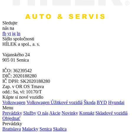
Sledujte
nás na
fb
yt
ig
ln
Sídlo spoločnosti
HÍLEK a spol., a. s.
Vajanského 24
905 01 Senica
IČO: 36239542
DIČ: 2020188280
IČ DPH: SK2020188280
Zap. v OR OS Trnava
odd.: Sa, vl: 10170/T
Kúpte si nové vozidlo
Volkswagen
Volkswagen Úžitkové vozidlá
Škoda
BYD
Hyundai
Menu
Prevádzky
Služby
O nás
Akcie
Novinky
Kontakt
Skladové vozidlá
Objednať
Prevádzky
Bratislava
Malacky
Senica
Skalica