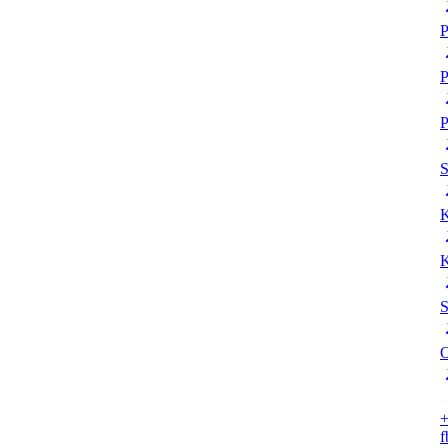
P
P
P
K
K
S
O
+