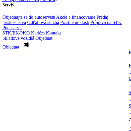
Servis
Objednajte sa do autoservisu
Akcie a financovanie
Predaj
príslušenstva
Odťahová služba
Poistné udalosti
Príprava na STK
Pneuservis
STK/EK/PKO
Kariéra
Kontakt
Skladové vozidlá
Objednať
Objednať
P
B
M
S
S
Z