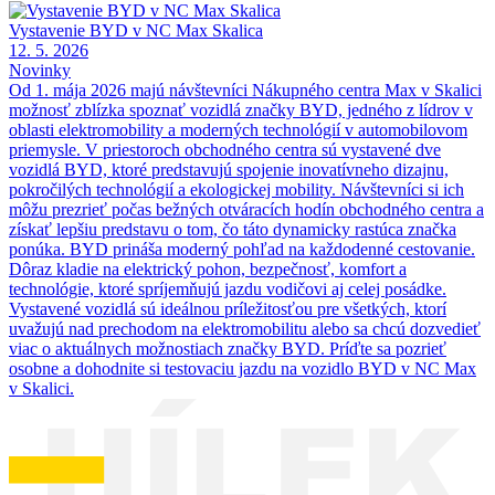
Vystavenie BYD v NC Max Skalica
12. 5. 2026
Novinky
Od 1. mája 2026 majú návštevníci Nákupného centra Max v Skalici
možnosť zblízka spoznať vozidlá značky BYD, jedného z lídrov v
oblasti elektromobility a moderných technológií v automobilovom
priemysle. V priestoroch obchodného centra sú vystavené dve
vozidlá BYD, ktoré predstavujú spojenie inovatívneho dizajnu,
pokročilých technológií a ekologickej mobility. Návštevníci si ich
môžu prezrieť počas bežných otváracích hodín obchodného centra a
získať lepšiu predstavu o tom, čo táto dynamicky rastúca značka
ponúka. BYD prináša moderný pohľad na každodenné cestovanie.
Dôraz kladie na elektrický pohon, bezpečnosť, komfort a
technológie, ktoré spríjemňujú jazdu vodičovi aj celej posádke.
Vystavené vozidlá sú ideálnou príležitosťou pre všetkých, ktorí
uvažujú nad prechodom na elektromobilitu alebo sa chcú dozvedieť
viac o aktuálnych možnostiach značky BYD. Príďte sa pozrieť
osobne a dohodnite si testovaciu jazdu na vozidlo BYD v NC Max
v Skalici.