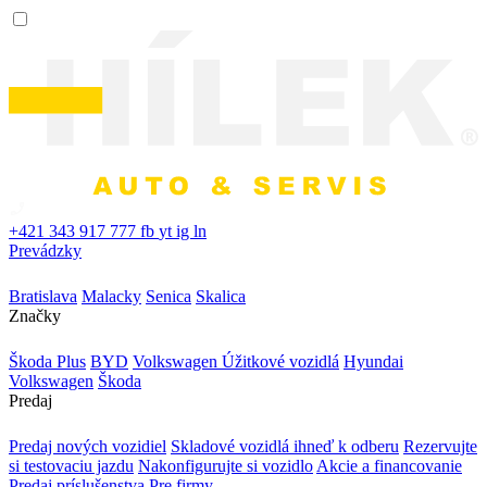
+421 343 917 777
fb
yt
ig
ln
Prevádzky
Bratislava
Malacky
Senica
Skalica
Značky
Škoda Plus
BYD
Volkswagen Úžitkové vozidlá
Hyundai
Volkswagen
Škoda
Predaj
Predaj nových vozidiel
Skladové vozidlá ihneď k odberu
Rezervujte
si testovaciu jazdu
Nakonfigurujte si vozidlo
Akcie a financovanie
Predaj príslušenstva
Pre firmy