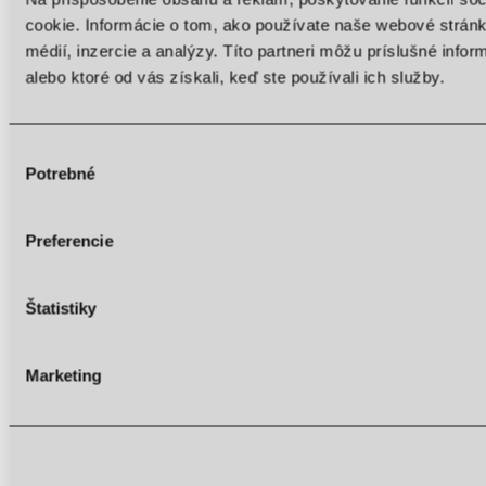
Low saturation
cookie. Informácie o tom, ako používate naše webové stránk
High saturation
médií, inzercie a analýzy. Títo partneri môžu príslušné info
Highlight links
alebo ktoré od vás získali, keď ste používali ich služby.
Highlight headings
Screen reader
Výber
Potrebné
súhlasu
Read mode
Content scaling
100
%
Font size
100
%
Preferencie
Line height
100
%
Letter spacing
100
%
Štatistiky
Marketing
Web Accessibility plugin
by DJ-Extensions.com