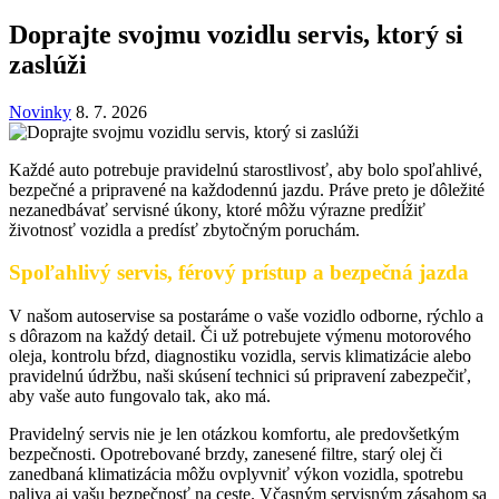
Doprajte svojmu vozidlu servis, ktorý si
zaslúži
Novinky
8. 7. 2026
Každé auto potrebuje pravidelnú starostlivosť, aby bolo spoľahlivé,
bezpečné a pripravené na každodennú jazdu. Práve preto je dôležité
nezanedbávať servisné úkony, ktoré môžu výrazne predĺžiť
životnosť vozidla a predísť zbytočným poruchám.
Spoľahlivý servis, férový prístup a bezpečná jazda
V našom autoservise sa postaráme o vaše vozidlo odborne, rýchlo a
s dôrazom na každý detail. Či už potrebujete výmenu motorového
oleja, kontrolu bŕzd, diagnostiku vozidla, servis klimatizácie alebo
pravidelnú údržbu, naši skúsení technici sú pripravení zabezpečiť,
aby vaše auto fungovalo tak, ako má.
Pravidelný servis nie je len otázkou komfortu, ale predovšetkým
bezpečnosti. Opotrebované brzdy, zanesené filtre, starý olej či
zanedbaná klimatizácia môžu ovplyvniť výkon vozidla, spotrebu
paliva aj vašu bezpečnosť na ceste. Včasným servisným zásahom sa