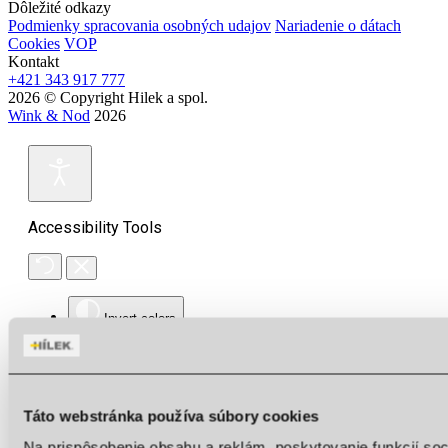
Dôležité odkazy
Podmienky spracovania osobných udajov
Nariadenie o dátach
Cookies
VOP
Kontakt
+421 343 917 777
2026 © Copyright Hilek a spol.
Wink & Nod
2026
Accessibility Tools
Invert colors
Monochrome
Dark contrast
Táto webstránka používa súbory cookies
Light contrast
Na prispôsobenie obsahu a reklám, poskytovanie funkcií so