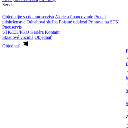
Servis
Objednajte sa do autoservisu
Akcie a financovanie
Predaj
príslušenstva
Odťahová služba
Poistné udalosti
Príprava na STK
Pneuservis
STK/EK/PKO
Kariéra
Kontakt
Skladové vozidlá
Objednať
Objednať
P
B
M
S
S
Z