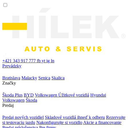
+421 343 917 777
fb
yt
ig
ln
Prevádzky
Bratislava
Malacky
Senica
Skalica
Značky
Škoda Plus
BYD
Volkswagen Úžitkové vozidlá
Hyundai
Volkswagen
Škoda
Predaj
Predaj nových vozidiel
Skladové vozidlá ihneď k odberu
Rezervujte
si testovaciu jazdu
Nakonfigurujte si vozidlo
Akcie a financovanie
Predaj príslušenstva
Pre firmy