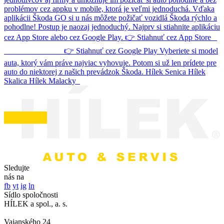
problémov cez appku v mobile, ktorá je veľmi jednoduchá. Vďaka
aplikácii Škoda GO si u nás môžete požičať vozidlá Škoda rýchlo a
pohodlne! Postup je naozaj jednoduchý. Najprv si stiahnite aplikáciu
cez App Store alebo cez Google Play. 👉 Stiahnuť cez App Store
👉 Stiahnuť cez Google Play Vyberiete si model
auta, ktorý vám práve najviac vyhovuje. Potom si už len prídete pre
auto do niektorej z našich prevádzok Škoda. Hílek Senica Hílek
Skalica Hílek Malacky
Sledujte
nás na
fb
yt
ig
ln
Sídlo spoločnosti
HÍLEK a spol., a. s.
Vajanského 24