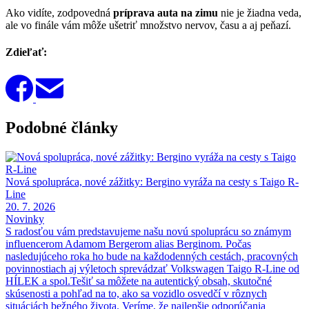
Ako vidíte, zodpovedná
príprava auta na zimu
nie je žiadna veda,
ale vo finále vám môže ušetriť množstvo nervov, času a aj peňazí.
Zdieľať:
Podobné články
Nová spolupráca, nové zážitky: Bergino vyráža na cesty s Taigo R-
Line
20. 7. 2026
Novinky
S radosťou vám predstavujeme našu novú spoluprácu so známym
influencerom Adamom Bergerom alias Berginom. Počas
nasledujúceho roka ho bude na každodenných cestách, pracovných
povinnostiach aj výletoch sprevádzať Volkswagen Taigo R-Line od
HÍLEK a spol.Tešiť sa môžete na autentický obsah, skutočné
skúsenosti a pohľad na to, ako sa vozidlo osvedčí v rôznych
situáciách bežného života. Veríme, že najlepšie odporúčania