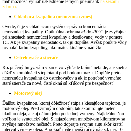
mať možnosť využiť uskladnenie letných pneumatík
na sezónu
zdarma
.
Chladiaca kvapalina (nemrznúca zmes)
Overte, či je v chladiacom systéme správna koncentrácia
nemrznúcej kvapaliny. Optimálna ochrana až do -30°C je zvyčajne
pri zmesiach nemrznúcej kvapaliny a destilovanej vody v pomere
1:1. Ak je kvapaliny nedostatok, tak ju doplňte. Avšak použite vždy
rovnakú farbu kvapaliny, ako máte aktuálne v nádržke.
Ostrekovače a stierače
Rozpučený hmyz vám v zime vo výhľade brániť nebude, ale sneh a
dážď v kombinácii s teplotami pod bodom mrazu. Doplňte preto
nemrznúcu kvapalinu do ostrekovačov a ak je potrebné vymeňte
staré stierače za nové, čisté okná sú kľúčové pre bezpečnosť.
Motorový olej
Ďalšou kvapalinou, ktorej dôležitosť stúpa s klesajúcou teplotou, je
motorový olej. Pred zimným obdobím, tak skontrolujte nielen
hladinu oleja, ale aj dátum jeho poslednej výmeny. Najideálnejšou
voľbou je syntetický olej. S najazdeným množstvom kilometrov sa
zvyšuje množstvo nečistôt. Preto doprajte svojmu autu skôr kratší
interval výmeny oleja.
A pokiaľ máte menší ročný nájazd, než 10