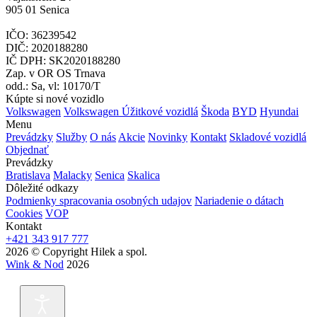
905 01 Senica
IČO: 36239542
DIČ: 2020188280
IČ DPH: SK2020188280
Zap. v OR OS Trnava
odd.: Sa, vl: 10170/T
Kúpte si nové vozidlo
Volkswagen
Volkswagen Úžitkové vozidlá
Škoda
BYD
Hyundai
Menu
Prevádzky
Služby
O nás
Akcie
Novinky
Kontakt
Skladové vozidlá
Objednať
Prevádzky
Bratislava
Malacky
Senica
Skalica
Dôležité odkazy
Podmienky spracovania osobných udajov
Nariadenie o dátach
Cookies
VOP
Kontakt
+421 343 917 777
2026 © Copyright Hilek a spol.
Wink & Nod
2026