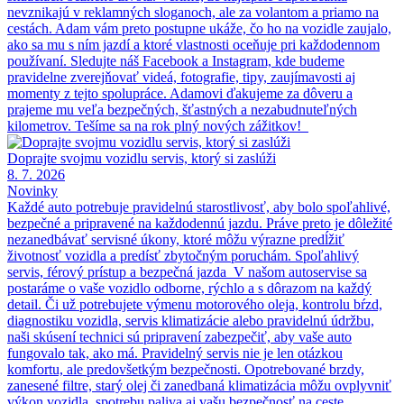
nevznikajú v reklamných sloganoch, ale za volantom a priamo na
cestách. Adam vám preto postupne ukáže, čo ho na vozidle zaujalo,
ako sa mu s ním jazdí a ktoré vlastnosti oceňuje pri každodennom
používaní. Sledujte náš Facebook a Instagram, kde budeme
pravidelne zverejňovať videá, fotografie, tipy, zaujímavosti aj
momenty z tejto spolupráce. Adamovi ďakujeme za dôveru a
prajeme mu veľa bezpečných, šťastných a nezabudnuteľných
kilometrov. Tešíme sa na rok plný nových zážitkov!
Doprajte svojmu vozidlu servis, ktorý si zaslúži
8. 7. 2026
Novinky
Každé auto potrebuje pravidelnú starostlivosť, aby bolo spoľahlivé,
bezpečné a pripravené na každodennú jazdu. Práve preto je dôležité
nezanedbávať servisné úkony, ktoré môžu výrazne predĺžiť
životnosť vozidla a predísť zbytočným poruchám. Spoľahlivý
servis, férový prístup a bezpečná jazda V našom autoservise sa
postaráme o vaše vozidlo odborne, rýchlo a s dôrazom na každý
detail. Či už potrebujete výmenu motorového oleja, kontrolu bŕzd,
diagnostiku vozidla, servis klimatizácie alebo pravidelnú údržbu,
naši skúsení technici sú pripravení zabezpečiť, aby vaše auto
fungovalo tak, ako má. Pravidelný servis nie je len otázkou
komfortu, ale predovšetkým bezpečnosti. Opotrebované brzdy,
zanesené filtre, starý olej či zanedbaná klimatizácia môžu ovplyvniť
výkon vozidla, spotrebu paliva aj vašu bezpečnosť na ceste.