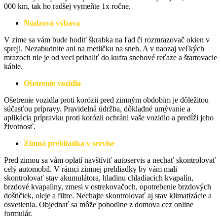
000 km, tak ho radšej vymeňte 1x ročne.
Núdzová výbava
V zime sa vám bude hodiť škrabka na ľad či rozmrazovač okien v
spreji. Nezabudnite ani na metličku na sneh. A v naozaj veľkých
mrazoch nie je od veci pribaliť do kufra snehové reťaze a štartovacie
káble.
Ošetrenie vozidla
Ošetrenie vozidla proti korózii pred zimným obdobím je dôležitou
súčasťou prípravy. Pravidelná údržba, dôkladné umývanie a
aplikácia prípravku proti korózii ochráni vaše vozidlo a predĺži jeho
životnosť.
Zimná prehliadka v servise
Pred zimou sa vám oplatí navštíviť autoservis a nechať skontrolovať
celý automobil. V rámci zimnej prehliadky by vám mali
skontrolovať stav akumulátora, hladinu chladiacich kvapalín,
brzdové kvapaliny, zmesi v ostrekovačoch, opotrebenie brzdových
doštičiek, oleje a filtre. Nechajte skontrolovať aj stav klimatizácie a
osvetlenia. Objednať sa môže pohodlne z domova cez online
formulár.