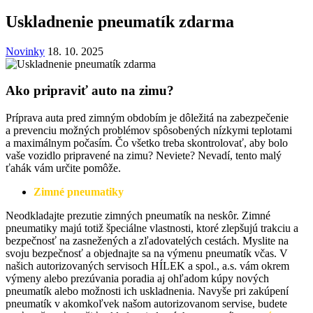
Uskladnenie pneumatík zdarma
Novinky
18. 10. 2025
Ako pripraviť auto na zimu?
Príprava auta pred zimným obdobím je dôležitá na zabezpečenie
a prevenciu možných problémov spôsobených nízkymi teplotami
a maximálnym počasím. Čo všetko treba skontrolovať, aby bolo
vaše vozidlo pripravené na zimu? Neviete? Nevadí, tento malý
ťahák vám určite pomôže.
Zimné pneumatiky
Neodkladajte prezutie zimných pneumatík na neskôr. Zimné
pneumatiky majú totiž špeciálne vlastnosti, ktoré zlepšujú trakciu a
bezpečnosť na zasnežených a zľadovatelých cestách. Myslite na
svoju bezpečnosť a objednajte sa na výmenu pneumatík včas. V
našich autorizovaných servisoch HÍLEK a spol., a.s. vám okrem
výmeny alebo prezúvania poradia aj ohľadom kúpy nových
pneumatík alebo možnosti ich uskladnenia. Navyše pri zakúpení
pneumatík v akomkoľvek našom autorizovanom servise, budete