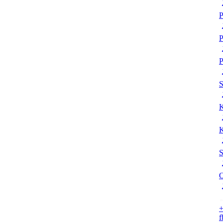
P
P
P
K
K
S
O
+