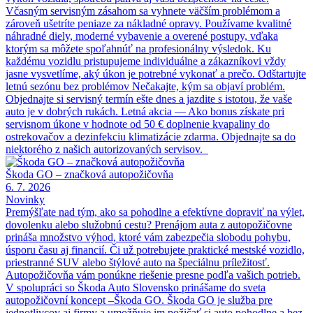
Včasným servisným zásahom sa vyhnete väčším problémom a
zároveň ušetríte peniaze za nákladné opravy. Používame kvalitné
náhradné diely, moderné vybavenie a overené postupy, vďaka
ktorým sa môžete spoľahnúť na profesionálny výsledok. Ku
každému vozidlu pristupujeme individuálne a zákazníkovi vždy
jasne vysvetlíme, aký úkon je potrebné vykonať a prečo. Odštartujte
letnú sezónu bez problémov Nečakajte, kým sa objaví problém.
Objednajte si servisný termín ešte dnes a jazdite s istotou, že vaše
auto je v dobrých rukách. Letná akcia — Ako bonus získate pri
servisnom úkone v hodnote od 50 € doplnenie kvapaliny do
ostrekovačov a dezinfekciu klimatizácie zdarma. Objednajte sa do
niektorého z našich autorizovaných servisov.
Škoda GO – značková autopožičovňa
6. 7. 2026
Novinky
Premýšľate nad tým, ako sa pohodlne a efektívne dopraviť na výlet,
dovolenku alebo služobnú cestu? Prenájom auta z autopožičovne
prináša množstvo výhod, ktoré vám zabezpečia slobodu pohybu,
úsporu času aj financií. Či už potrebujete praktické mestské vozidlo,
priestranné SUV alebo štýlové auto na špeciálnu príležitosť.
Autopožičovňa vám ponúkne riešenie presne podľa vašich potrieb.
V spolupráci so Škoda Auto Slovensko prinášame do sveta
autopožičovní koncept –Škoda GO. Škoda GO je služba pre
jednotlivcov aj firmy a umožňuje im požičať si auto pohodlne a bez