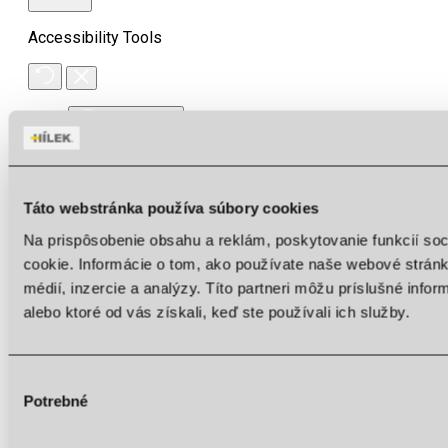
Accessibility Tools
Invert colors
Monochrome
Dark contrast
Táto webstránka používa súbory cookies
Light contrast
Na prispôsobenie obsahu a reklám, poskytovanie funkcií so
Low saturation
cookie. Informácie o tom, ako používate naše webové stránk
médií, inzercie a analýzy. Títo partneri môžu príslušné info
High saturation
alebo ktoré od vás získali, keď ste používali ich služby.
Highlight links
Highlight headings
Výber
Screen reader
Potrebné
súhlasu
Read mode
Content scaling
100
%