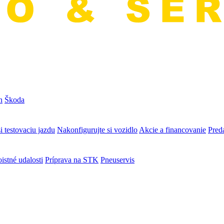
n
Škoda
i testovaciu jazdu
Nakonfigurujte si vozidlo
Akcie a financovanie
Preda
istné udalosti
Príprava na STK
Pneuservis