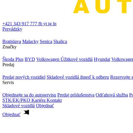
+421 343 917 777
fb
yt
ig
ln
Prevádzky
Bratislava
Malacky
Senica
Skalica
Značky
Škoda Plus
BYD
Volkswagen Úžitkové vozidlá
Hyundai
Volkswage
Predaj
Predaj nových vozidiel
Skladové vozidlá ihneď k odberu
Rezervujte s
Servis
Objednajte sa do autoservisu
Predaj príslušenstva
Odťahová služba
Po
STK/EK/PKO
Kariéra
Kontakt
Skladové vozidlá
Objednať
Objednať