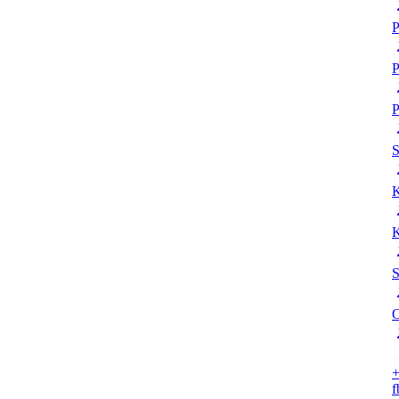
P
P
P
K
K
S
O
+