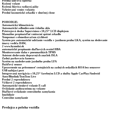
Predná lakťová opierka
Kožený volant
Kožená hlavica radiacej páky
Vyhrievaný veniec volantu
Predné kozmetické zrkadlá v slnečnej clone
POHODLIE:
Automatická klimatizácia
Automatické odhmlievanie čelného skla
Prístrojová doska Supervision s 10,25“ LCD displejom
Manuálne prepínateľné vnútorné spätné zrkadlo
Tempomat s obmedzovačom rýchlosti
Systém pre automatické udržanie vozidla v jazdnom pruhu LKA, systém na sledovanie
únavy vodiča DAW,
2 www.hyundai.sk
automatické prepínanie diaľkových svetiel HBA
Monitorovanie tlaku v pneumatikách TPMS
Asistent sledovania dopravných značiek ISLA
Zadná parkovacia kamera
Systém na nasledovanie jazdného pruhu LFA
Dažďový senzor
Upozornenie na prítomnosť cestujúcich na zadných sedadlách ROA bez senzorov
USB nabíjací port
Integrovaná navigácia s 10,25“ farebným LCD a služby Apple CarPlay/Android
Auto/Bluelink/TomTom Live
Predné 2 reproduktory
Výškové 2 reproduktory
Automatické tiesňové volanie E-call
Ovládanie audiosystému na volante
Diaľkové ovládanie centrálneho zamykania
Imobilizér
Centrálne zamykanie
Predajca a poloha vozidla