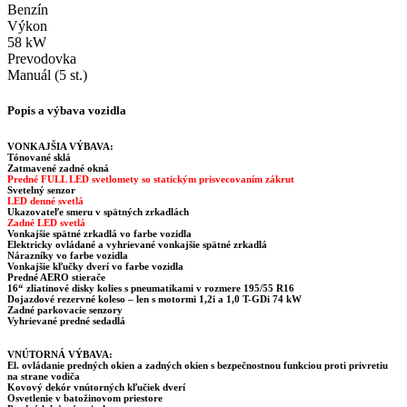
Benzín
Výkon
58 kW
Prevodovka
Manuál (5 st.)
Popis a výbava vozidla
VONKAJŠIA VÝBAVA:
Tónované sklá
Zatmavené zadné okná
Predné FULL LED svetlomety so statickým prisvecovaním zákrut
Svetelný senzor
LED denné svetlá
Ukazovateľe smeru v spätných zrkadlách
Zadné LED svetlá
Vonkajšie spätné zrkadlá vo farbe vozidla
Elektricky ovládané a vyhrievané vonkajšie spätné zrkadlá
Nárazníky vo farbe vozidla
Vonkajšie kľučky dverí vo farbe vozidla
Predné AERO stierače
16“ zliatinové disky kolies s pneumatikami v rozmere 195/55 R16
Dojazdové rezervné koleso – len s motormi 1,2i a 1,0 T-GDi 74 kW
Zadné parkovacie senzory
Vyhrievané predné sedadlá
VNÚTORNÁ VÝBAVA:
El. ovládanie predných okien a zadných okien s bezpečnostnou funkciou proti privretiu
na strane vodiča
Kovový dekór vnútorných kľučiek dverí
Osvetlenie v batožinovom priestore