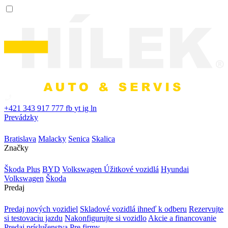
+421 343 917 777
fb
yt
ig
ln
Prevádzky
Bratislava
Malacky
Senica
Skalica
Značky
Škoda Plus
BYD
Volkswagen Úžitkové vozidlá
Hyundai
Volkswagen
Škoda
Predaj
Predaj nových vozidiel
Skladové vozidlá ihneď k odberu
Rezervujte
si testovaciu jazdu
Nakonfigurujte si vozidlo
Akcie a financovanie
Predaj príslušenstva
Pre firmy