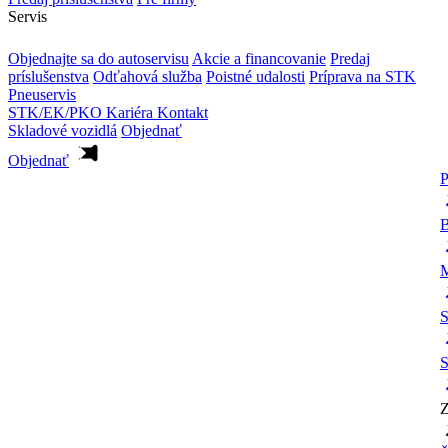
Servis
Objednajte sa do autoservisu
Akcie a financovanie
Predaj
príslušenstva
Odťahová služba
Poistné udalosti
Príprava na STK
Pneuservis
STK/EK/PKO
Kariéra
Kontakt
Skladové vozidlá
Objednať
Objednať
P
B
M
S
S
Z