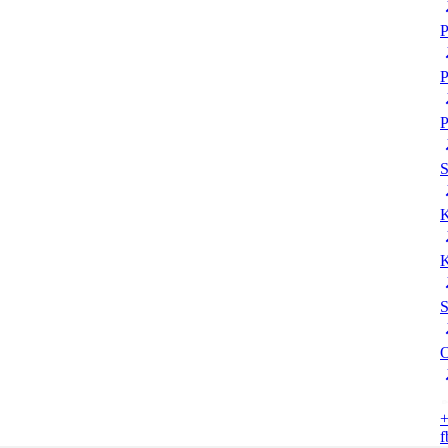
P
P
P
K
K
S
O
+