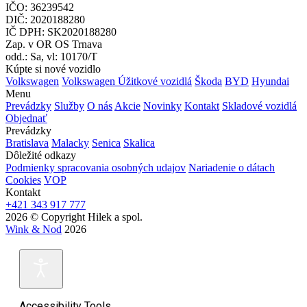
IČO: 36239542
DIČ: 2020188280
IČ DPH: SK2020188280
Zap. v OR OS Trnava
odd.: Sa, vl: 10170/T
Kúpte si nové vozidlo
Volkswagen
Volkswagen Úžitkové vozidlá
Škoda
BYD
Hyundai
Menu
Prevádzky
Služby
O nás
Akcie
Novinky
Kontakt
Skladové vozidlá
Objednať
Prevádzky
Bratislava
Malacky
Senica
Skalica
Dôležité odkazy
Podmienky spracovania osobných udajov
Nariadenie o dátach
Cookies
VOP
Kontakt
+421 343 917 777
2026 © Copyright Hilek a spol.
Wink & Nod
2026
Accessibility Tools