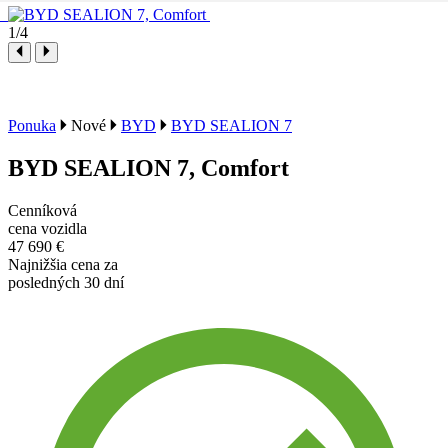
1
/4
Ponuka
Nové
BYD
BYD SEALION 7
BYD SEALION 7, Comfort
Cenníková
cena vozidla
47 690 €
Najnižšia cena za
posledných 30 dní