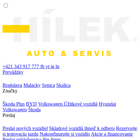
+421 343 917 777
fb
yt
ig
ln
Prevádzky
Bratislava
Malacky
Senica
Skalica
Značky
Škoda Plus
BYD
Volkswagen Úžitkové vozidlá
Hyundai
Volkswagen
Škoda
Predaj
Predaj nových vozidiel
Skladové vozidlá ihneď k odberu
Rezervujte
si testovaciu jazdu
Nakonfigurujte si vozidlo
Akcie a financovanie
Predaj príslušenstva
Pre firmy