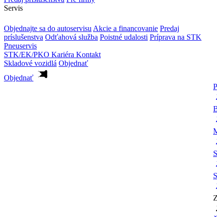
Servis
Objednajte sa do autoservisu
Akcie a financovanie
Predaj
príslušenstva
Odťahová služba
Poistné udalosti
Príprava na STK
Pneuservis
STK/EK/PKO
Kariéra
Kontakt
Skladové vozidlá
Objednať
Objednať
P
B
M
S
S
Z