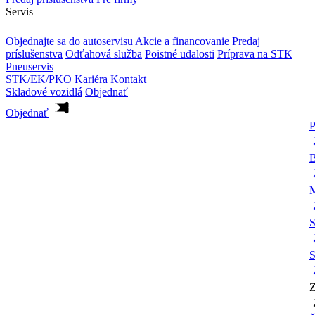
Servis
Objednajte sa do autoservisu
Akcie a financovanie
Predaj
príslušenstva
Odťahová služba
Poistné udalosti
Príprava na STK
Pneuservis
STK/EK/PKO
Kariéra
Kontakt
Skladové vozidlá
Objednať
Objednať
P
B
M
S
S
Z