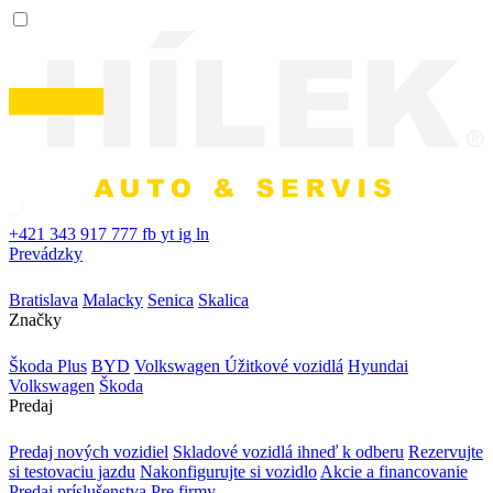
+421 343 917 777
fb
yt
ig
ln
Prevádzky
Bratislava
Malacky
Senica
Skalica
Značky
Škoda Plus
BYD
Volkswagen Úžitkové vozidlá
Hyundai
Volkswagen
Škoda
Predaj
Predaj nových vozidiel
Skladové vozidlá ihneď k odberu
Rezervujte
si testovaciu jazdu
Nakonfigurujte si vozidlo
Akcie a financovanie
Predaj príslušenstva
Pre firmy