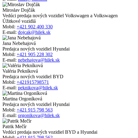
Miroslav Dojčák
Vedúci predaja nových vozidiel Volkswagen a Volkswagen
Úžitkové vozidlá
Mobil:
+421 902 400 330
E-mail:
dojcak@hilek.sk
Jana Nebehajová
Predajca nových vozidiel Hyundai
Mobil:
+421 905 228 302
E-mail:
nebehajova@hilek.sk
Valéria Pekníková
Predajca nových vozidiel BYD
Mobil:
+421915798571
E-mail:
peknikova@hilek.sk
Martina Orgoníková
Predajca nových vozidiel Hyundai
Mobil:
+421 915 798 563
E-mail:
orgonikova@hilek.sk
Patrik Mečír
Vedúci predaja nových vozidiel BYD a Hyundai
Mobil:
+421 915 798 562