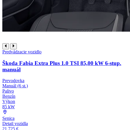
Predvádzacie vozidlo
Škoda Fabia Extra Plus 1.0 TSI 85,00 kW 6-stup.
manuál
Prevodovka
Manuál (6 st.)
Palivo
Benzín
Výkon
85 kW
Senica
Detail vozidla
21 725 €