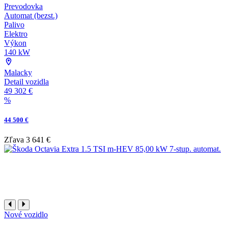
Prevodovka
Automat (bezst.)
Palivo
Elektro
Výkon
140 kW
Malacky
Detail vozidla
49 302 €
%
44 500 €
Zľava
3 641 €
Nové vozidlo