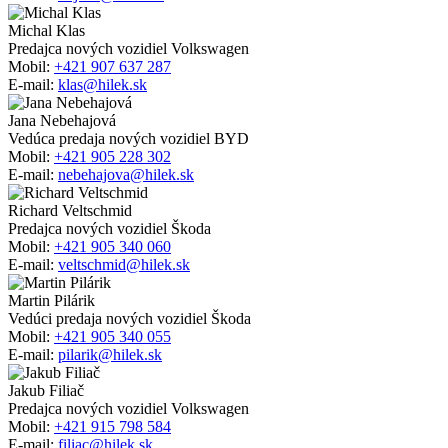
Michal Klas
Predajca nových vozidiel Volkswagen
Mobil:
+421 907 637 287
E-mail:
klas@hilek.sk
Jana Nebehajová
Vedúca predaja nových vozidiel BYD
Mobil:
+421 905 228 302
E-mail:
nebehajova@hilek.sk
Richard Veltschmid
Predajca nových vozidiel Škoda
Mobil:
+421 905 340 060
E-mail:
veltschmid@hilek.sk
Martin Pilárik
Vedúci predaja nových vozidiel Škoda
Mobil:
+421 905 340 055
E-mail:
pilarik@hilek.sk
Jakub Filiač
Predajca nových vozidiel Volkswagen
Mobil:
+421 915 798 584
E-mail:
filiac@hilek.sk