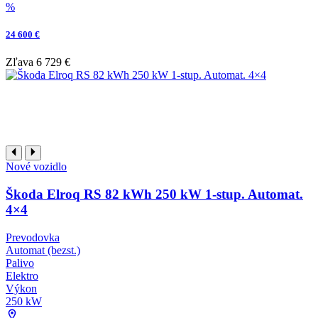
%
24 600 €
Zľava
6 729 €
Nové vozidlo
Škoda Elroq RS 82 kWh 250 kW 1-stup. Automat.
4×4
Prevodovka
Automat (bezst.)
Palivo
Elektro
Výkon
250 kW