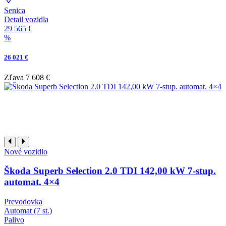
Senica
Detail vozidla
29 565 €
%
26 021 €
Zľava
7 608 €
Nové vozidlo
Škoda Superb Selection 2.0 TDI 142,00 kW 7-stup.
automat. 4×4
Prevodovka
Automat (7 st.)
Palivo