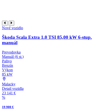
Nové vozidlo
Škoda Scala Extra 1.0 TSI 85,00 kW 6-stup.
manuál
Prevodovka
Manuál (6 st.)
Palivo
Benzín
Výkon
85 kW
Malacky
Detail vozidla
23 141 €
%
19 900 €