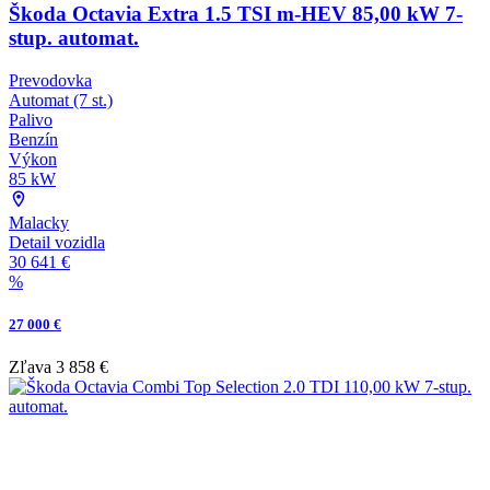
Škoda Octavia Extra 1.5 TSI m-HEV 85,00 kW 7-
stup. automat.
Prevodovka
Automat (7 st.)
Palivo
Benzín
Výkon
85 kW
Malacky
Detail vozidla
30 641 €
%
27 000 €
Zľava
3 858 €