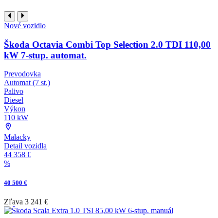
Nové vozidlo
Škoda Octavia Combi Top Selection 2.0 TDI 110,00
kW 7-stup. automat.
Prevodovka
Automat (7 st.)
Palivo
Diesel
Výkon
110 kW
Malacky
Detail vozidla
44 358 €
%
40 500 €
Zľava
3 241 €