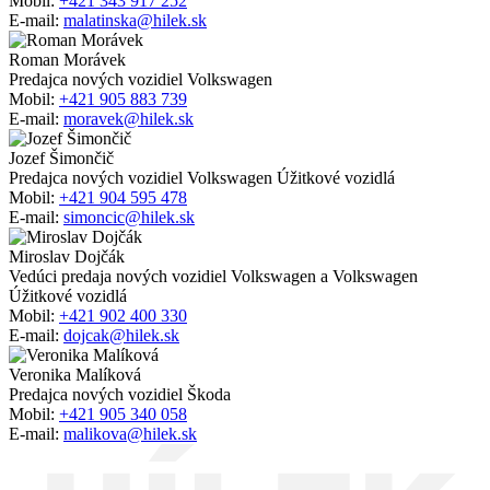
Mobil:
+421 343 917 252
E-mail:
malatinska@hilek.sk
Roman Morávek
Predajca nových vozidiel Volkswagen
Mobil:
+421 905 883 739
E-mail:
moravek@hilek.sk
Jozef Šimončič
Predajca nových vozidiel Volkswagen Úžitkové vozidlá
Mobil:
+421 904 595 478
E-mail:
simoncic@hilek.sk
Miroslav Dojčák
Vedúci predaja nových vozidiel Volkswagen a Volkswagen
Úžitkové vozidlá
Mobil:
+421 902 400 330
E-mail:
dojcak@hilek.sk
Veronika Malíková
Predajca nových vozidiel Škoda
Mobil:
+421 905 340 058
E-mail:
malikova@hilek.sk