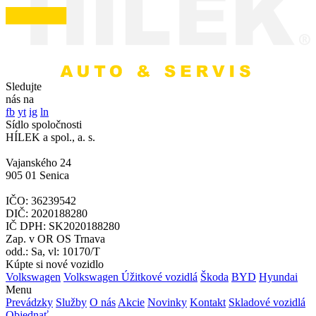
Sledujte
nás na
fb
yt
ig
ln
Sídlo spoločnosti
HÍLEK a spol., a. s.
Vajanského 24
905 01 Senica
IČO: 36239542
DIČ: 2020188280
IČ DPH: SK2020188280
Zap. v OR OS Trnava
odd.: Sa, vl: 10170/T
Kúpte si nové vozidlo
Volkswagen
Volkswagen Úžitkové vozidlá
Škoda
BYD
Hyundai
Menu
Prevádzky
Služby
O nás
Akcie
Novinky
Kontakt
Skladové vozidlá
Objednať