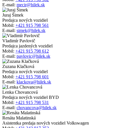
E-mail:
mecir@hilek.sk
Juraj Šimek
Predajca nových vozidiel
Mobil:
+421 915 798 561
E-mail:
simek@hilek.sk
Vladimír Pavlovič
Predajca jazdených vozidiel
Mobil:
+421 915 798 612
E-mail:
pavlovic@hilek.sk
Zuzana Klačková
Predajca nových vozidiel
Mobil:
+421 915 798 601
E-mail:
klackova@hilek.sk
Lenka Chovancová
Predajca nových vozidiel BYD
Mobil:
+421 915 798 531
E-mail:
chovancova@hilek.sk
Renáta Malatinská
Asistentka predaja nových vozidiel Volkswagen