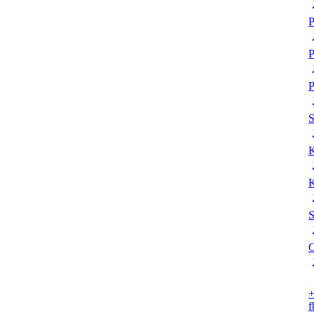
P
P
P
K
K
S
O
+