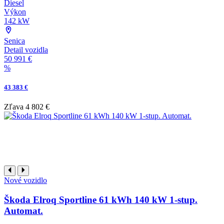
Diesel
Výkon
142 kW
Senica
Detail vozidla
50 991 €
%
43 383 €
Zľava
4 802 €
Nové vozidlo
Škoda Elroq Sportline 61 kWh 140 kW 1-stup.
Automat.