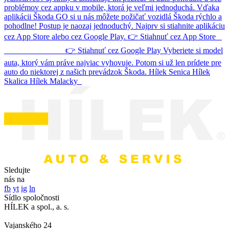
problémov cez appku v mobile, ktorá je veľmi jednoduchá. Vďaka
aplikácii Škoda GO si u nás môžete požičať vozidlá Škoda rýchlo a
pohodlne! Postup je naozaj jednoduchý. Najprv si stiahnite aplikáciu
cez App Store alebo cez Google Play. 👉 Stiahnuť cez App Store
👉 Stiahnuť cez Google Play Vyberiete si model
auta, ktorý vám práve najviac vyhovuje. Potom si už len prídete pre
auto do niektorej z našich prevádzok Škoda. Hílek Senica Hílek
Skalica Hílek Malacky
Sledujte
nás na
fb
yt
ig
ln
Sídlo spoločnosti
HÍLEK a spol., a. s.
Vajanského 24