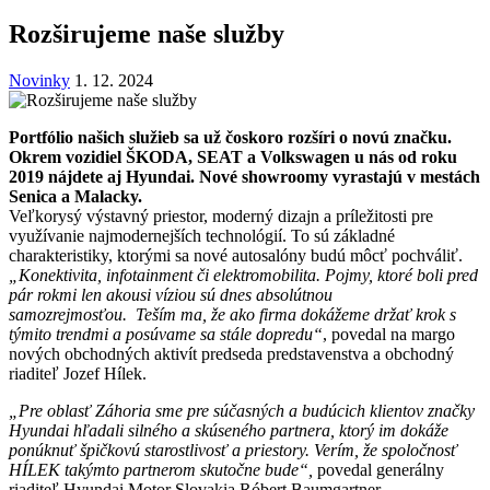
Rozširujeme naše služby
Novinky
1. 12. 2024
Portfólio našich služieb sa už čoskoro rozšíri o novú značku.
Okrem vozidiel ŠKODA, SEAT a Volkswagen u nás od roku
2019 nájdete aj Hyundai. Nové showroomy vyrastajú v mestách
Senica a Malacky.
Veľkorysý výstavný priestor, moderný dizajn a príležitosti pre
využívanie najmodernejších technológií. To sú základné
charakteristiky, ktorými sa nové autosalóny budú môcť pochváliť.
„Konektivita, infotainment či elektromobilita. Pojmy, ktoré boli pred
pár rokmi len akousi víziou sú dnes absolútnou
samozrejmosťou.
Teším ma, že ako firma dokážeme držať krok s
týmito trendmi a posúvame sa stále dopredu“
, povedal na margo
nových obchodných aktivít predseda predstavenstva a obchodný
riaditeľ Jozef Hílek.
„Pre oblasť Záhoria sme pre súčasných a budúcich klientov značky
Hyundai hľadali silného a skúseného partnera, ktorý im dokáže
ponúknuť špičkovú starostlivosť a priestory. Verím, že spoločnosť
HÍLEK takýmto partnerom skutočne bude“,
povedal generálny
riaditeľ Hyundai Motor Slovakia Róbert Baumgartner.