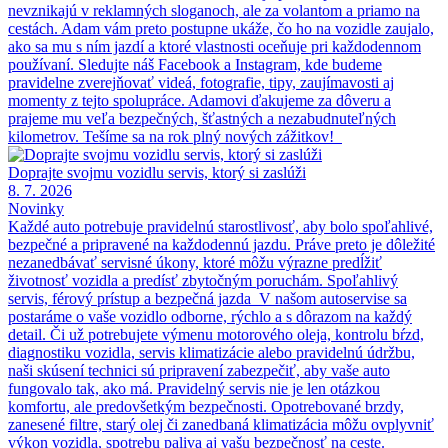
nevznikajú v reklamných sloganoch, ale za volantom a priamo na
cestách. Adam vám preto postupne ukáže, čo ho na vozidle zaujalo,
ako sa mu s ním jazdí a ktoré vlastnosti oceňuje pri každodennom
používaní. Sledujte náš Facebook a Instagram, kde budeme
pravidelne zverejňovať videá, fotografie, tipy, zaujímavosti aj
momenty z tejto spolupráce. Adamovi ďakujeme za dôveru a
prajeme mu veľa bezpečných, šťastných a nezabudnuteľných
kilometrov. Tešíme sa na rok plný nových zážitkov!
Doprajte svojmu vozidlu servis, ktorý si zaslúži
8. 7. 2026
Novinky
Každé auto potrebuje pravidelnú starostlivosť, aby bolo spoľahlivé,
bezpečné a pripravené na každodennú jazdu. Práve preto je dôležité
nezanedbávať servisné úkony, ktoré môžu výrazne predĺžiť
životnosť vozidla a predísť zbytočným poruchám. Spoľahlivý
servis, férový prístup a bezpečná jazda V našom autoservise sa
postaráme o vaše vozidlo odborne, rýchlo a s dôrazom na každý
detail. Či už potrebujete výmenu motorového oleja, kontrolu bŕzd,
diagnostiku vozidla, servis klimatizácie alebo pravidelnú údržbu,
naši skúsení technici sú pripravení zabezpečiť, aby vaše auto
fungovalo tak, ako má. Pravidelný servis nie je len otázkou
komfortu, ale predovšetkým bezpečnosti. Opotrebované brzdy,
zanesené filtre, starý olej či zanedbaná klimatizácia môžu ovplyvniť
výkon vozidla, spotrebu paliva aj vašu bezpečnosť na ceste.