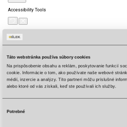
Accessibility Tools
Invert colors
Monochrome
Dark contrast
Táto webstránka používa súbory cookies
Light contrast
Na prispôsobenie obsahu a reklám, poskytovanie funkcií so
cookie. Informácie o tom, ako používate naše webové stránk
Low saturation
médií, inzercie a analýzy. Títo partneri môžu príslušné info
High saturation
alebo ktoré od vás získali, keď ste používali ich služby.
Highlight links
Highlight headings
Výber
Potrebné
súhlasu
Content scaling
100
%
Font size
100
%