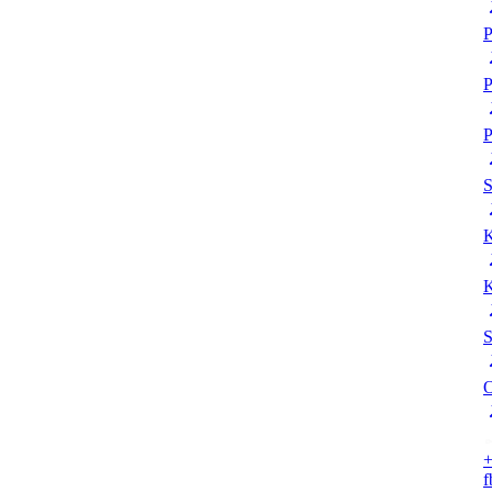
P
P
P
K
K
S
O
+