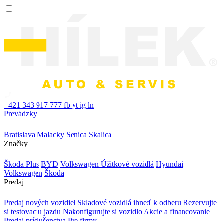
+421 343 917 777
fb
yt
ig
ln
Prevádzky
Bratislava
Malacky
Senica
Skalica
Značky
Škoda Plus
BYD
Volkswagen Úžitkové vozidlá
Hyundai
Volkswagen
Škoda
Predaj
Predaj nových vozidiel
Skladové vozidlá ihneď k odberu
Rezervujte
si testovaciu jazdu
Nakonfigurujte si vozidlo
Akcie a financovanie
Predaj príslušenstva
Pre firmy