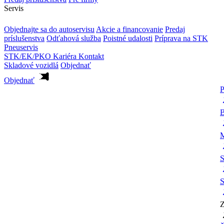
Servis
Objednajte sa do autoservisu
Akcie a financovanie
Predaj
príslušenstva
Odťahová služba
Poistné udalosti
Príprava na STK
Pneuservis
STK/EK/PKO
Kariéra
Kontakt
Skladové vozidlá
Objednať
Objednať
P
B
M
S
S
Z