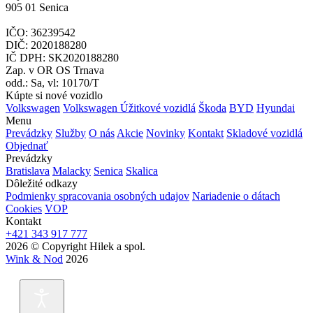
905 01 Senica
IČO: 36239542
DIČ: 2020188280
IČ DPH: SK2020188280
Zap. v OR OS Trnava
odd.: Sa, vl: 10170/T
Kúpte si nové vozidlo
Volkswagen
Volkswagen Úžitkové vozidlá
Škoda
BYD
Hyundai
Menu
Prevádzky
Služby
O nás
Akcie
Novinky
Kontakt
Skladové vozidlá
Objednať
Prevádzky
Bratislava
Malacky
Senica
Skalica
Dôležité odkazy
Podmienky spracovania osobných udajov
Nariadenie o dátach
Cookies
VOP
Kontakt
+421 343 917 777
2026 © Copyright Hilek a spol.
Wink & Nod
2026