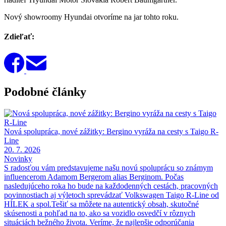
Nový showroomy Hyundai otvoríme na jar tohto roku.
Zdieľať:
Podobné články
Nová spolupráca, nové zážitky: Bergino vyráža na cesty s Taigo R-
Line
20. 7. 2026
Novinky
S radosťou vám predstavujeme našu novú spoluprácu so známym
influencerom Adamom Bergerom alias Berginom. Počas
nasledujúceho roka ho bude na každodenných cestách, pracovných
povinnostiach aj výletoch sprevádzať Volkswagen Taigo R-Line od
HÍLEK a spol.Tešiť sa môžete na autentický obsah, skutočné
skúsenosti a pohľad na to, ako sa vozidlo osvedčí v rôznych
situáciách bežného života. Veríme, že najlepšie odporúčania