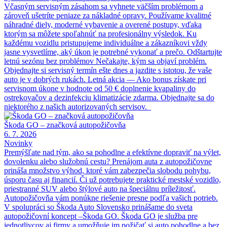
Včasným servisným zásahom sa vyhnete väčším problémom a
zároveň ušetríte peniaze za nákladné opravy. Používame kvalitné
náhradné diely, moderné vybavenie a overené postupy, vďaka
ktorým sa môžete spoľahnúť na profesionálny výsledok. Ku
každému vozidlu pristupujeme individuálne a zákazníkovi vždy
jasne vysvetlíme, aký úkon je potrebné vykonať a prečo. Odštartujte
letnú sezónu bez problémov Nečakajte, kým sa objaví problém.
Objednajte si servisný termín ešte dnes a jazdite s istotou, že vaše
auto je v dobrých rukách. Letná akcia — Ako bonus získate pri
servisnom úkone v hodnote od 50 € doplnenie kvapaliny do
ostrekovačov a dezinfekciu klimatizácie zdarma. Objednajte sa do
niektorého z našich autorizovaných servisov.
Škoda GO – značková autopožičovňa
6. 7. 2026
Novinky
Premýšľate nad tým, ako sa pohodlne a efektívne dopraviť na výlet,
dovolenku alebo služobnú cestu? Prenájom auta z autopožičovne
prináša množstvo výhod, ktoré vám zabezpečia slobodu pohybu,
úsporu času aj financií. Či už potrebujete praktické mestské vozidlo,
priestranné SUV alebo štýlové auto na špeciálnu príležitosť.
Autopožičovňa vám ponúkne riešenie presne podľa vašich potrieb.
V spolupráci so Škoda Auto Slovensko prinášame do sveta
autopožičovní koncept –Škoda GO. Škoda GO je služba pre
jednotlivcov aj firmy a umožňuje im požičať si auto pohodlne a bez