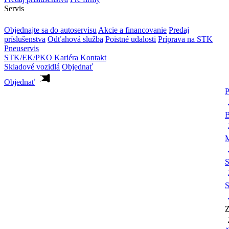
Servis
Objednajte sa do autoservisu
Akcie a financovanie
Predaj
príslušenstva
Odťahová služba
Poistné udalosti
Príprava na STK
Pneuservis
STK/EK/PKO
Kariéra
Kontakt
Skladové vozidlá
Objednať
Objednať
P
B
M
S
S
Z