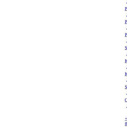
P
P
P
K
K
S
O
+