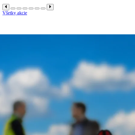
Všetky akcie
Spoluúčasť nahradíme