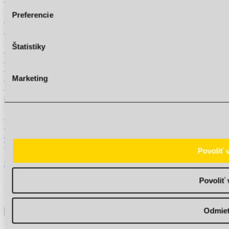
Hyundai i30 Kombi FAMILY 1,0 T-GDI 6MT,
MY26
Prevodovka
Manuál (6 st.)
Palivo
Benzín
Výkon
85 kW
Senica
Detail vozidla
25 330 €
%
21 502 €
Zľava
3 828 €