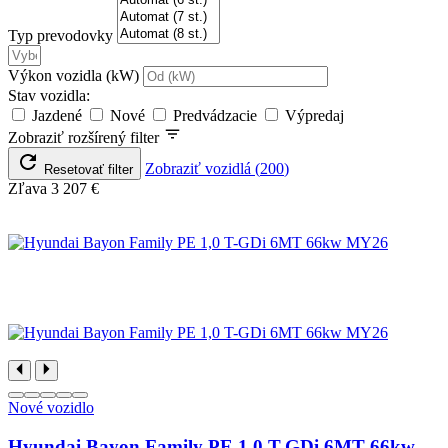
Typ prevodovky
Výkon vozidla (kW)
Stav vozidla:
Jazdené
Nové
Predvádzacie
Výpredaj
Zobraziť rozšírený filter
Zobraziť vozidlá
(
200
)
Resetovať filter
Zľava
3 207 €
Nové vozidlo
Hyundai Bayon Family PE 1,0 T-GDi 6MT 66kw