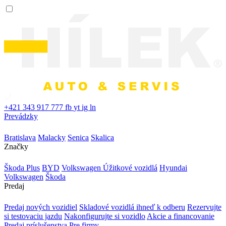
+421 343 917 777
fb
yt
ig
ln
Prevádzky
Bratislava
Malacky
Senica
Skalica
Značky
Škoda Plus
BYD
Volkswagen Úžitkové vozidlá
Hyundai
Volkswagen
Škoda
Predaj
Predaj nových vozidiel
Skladové vozidlá ihneď k odberu
Rezervujte
si testovaciu jazdu
Nakonfigurujte si vozidlo
Akcie a financovanie
Predaj príslušenstva
Pre firmy