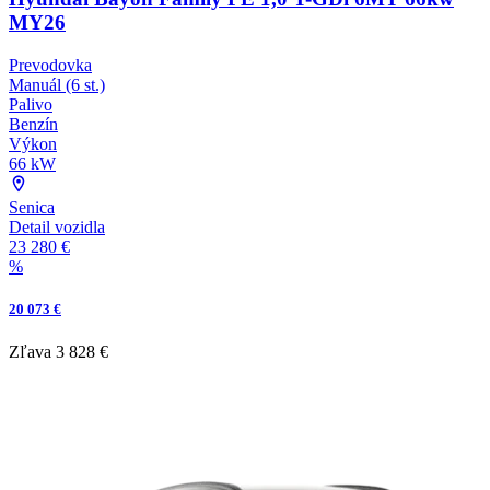
MY26
Prevodovka
Manuál (6 st.)
Palivo
Benzín
Výkon
66 kW
Senica
Detail vozidla
23 280 €
%
20 073 €
Zľava
3 828 €