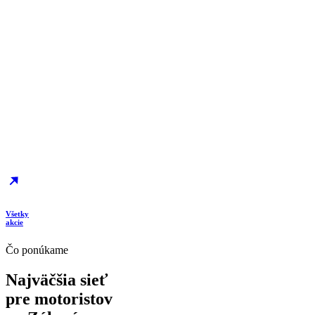
Garancia mobility
BYD Tech Days 7. – 8. augusta 2026
Rozhodnite sa pre Škoda Kodiaq
Všetky
akcie
Čo ponúkame
Najväčšia sieť
pre motoristov