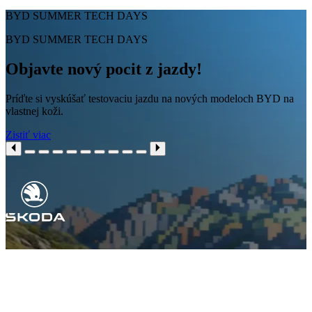
BYD SUMMER TECH DAYS
BYD SUMMER TECH DAYS
Objavte nový pocit z jazdy!
Príďte si vyskúšať testovaciu jazdu na nových modeloch BYD na
vlastnej koži.
Zistiť viac