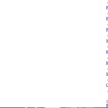
P
P
P
K
K
S
O
+