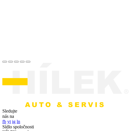
Sledujte
nás na
fb
yt
ig
ln
Sídlo spoločnosti