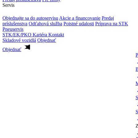
Servis
Objednajte sa do autoservisu
Akcie a financovanie
Predaj
príslušenstva
Odťahová služba
Poistné udalosti
Príprava na STK
Pneuservis
STK/EK/PKO
Kariéra
Kontakt
Skladové vozidlá
Objednať
Objednať
P
B
M
S
S
Z