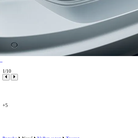
1
/10
+5