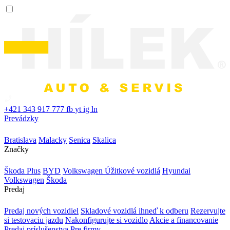
+421 343 917 777
fb
yt
ig
ln
Prevádzky
Bratislava
Malacky
Senica
Skalica
Značky
Škoda Plus
BYD
Volkswagen Úžitkové vozidlá
Hyundai
Volkswagen
Škoda
Predaj
Predaj nových vozidiel
Skladové vozidlá ihneď k odberu
Rezervujte
si testovaciu jazdu
Nakonfigurujte si vozidlo
Akcie a financovanie
Predaj príslušenstva
Pre firmy