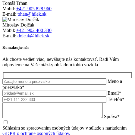
Tomáš Trhan
Mobil:
+421 905 828 960
E-mail:
trhan@hilek.sk
Miroslav Dojčák
Mobil:
+421 902 400 330
E-mail:
dojcak@hilek.sk
Kontaktujte nás
Ak chcete vedieť viac, neváhajte nás kontaktovať. Radi Vám
odpovieme na Vaše otázky ohľadom tohto vozidla.
Meno a
priezvisko*
Email*
Telefón*
Správa*
Súhlasím so spracovaním osobných údajov v súlade s nariadením
GDPR o ochrane osobných údajov.