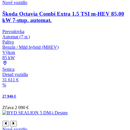
Nové vozidlo
Škoda Octavia Combi Extra 1.5 TSI m-HEV 85,00
kW 7-stup. automat.
Prevodovka
Automat (7 st.)
Palivo
Benzín / Mild hybrid (MHEV)
Výkon
85 kW
Senica
Detail vozidla
31 611 €
%
27 946 €
Zľava
2 090 €
Nové vozidlo