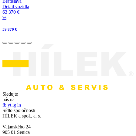
Bratislava
Detail vozidla
63 370 €
%
59 870 €
Sledujte
nás na
fb
yt
ig
ln
Sídlo spoločnosti
HÍLEK a spol., a. s.
Vajanského 24
905 01 Senica