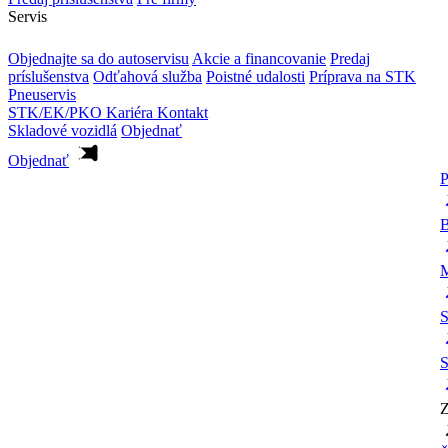
Servis
Objednajte sa do autoservisu
Akcie a financovanie
Predaj
príslušenstva
Odťahová služba
Poistné udalosti
Príprava na STK
Pneuservis
STK/EK/PKO
Kariéra
Kontakt
Skladové vozidlá
Objednať
Objednať
P
B
M
S
S
Z