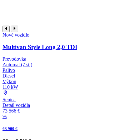
Nové vozidlo
Multivan Style Long 2,0 TDI
Prevodovka
Automat (7 st.)
Palivo
Diesel
Výkon
110 kW
Senica
Detail vozidla
73 566 €
%
63 900 €