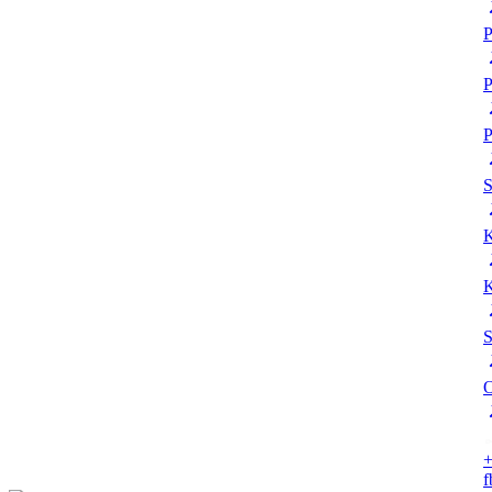
P
P
P
K
K
S
O
+