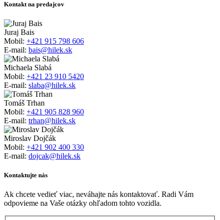
Kontakt na predajcov
Juraj Bais
Mobil:
+421 915 798 606
E-mail:
bais@hilek.sk
Michaela Slabá
Mobil:
+421 23 910 5420
E-mail:
slaba@hilek.sk
Tomáš Trhan
Mobil:
+421 905 828 960
E-mail:
trhan@hilek.sk
Miroslav Dojčák
Mobil:
+421 902 400 330
E-mail:
dojcak@hilek.sk
Kontaktujte nás
Ak chcete vedieť viac, neváhajte nás kontaktovať. Radi Vám
odpovieme na Vaše otázky ohľadom tohto vozidla.