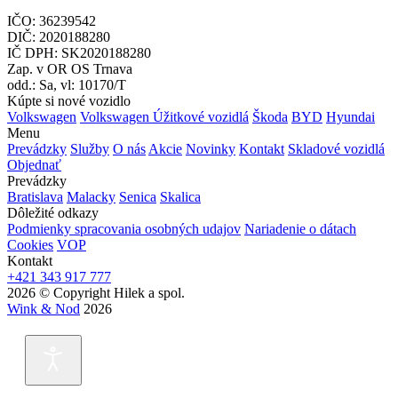
IČO: 36239542
DIČ: 2020188280
IČ DPH: SK2020188280
Zap. v OR OS Trnava
odd.: Sa, vl: 10170/T
Kúpte si nové vozidlo
Volkswagen
Volkswagen Úžitkové vozidlá
Škoda
BYD
Hyundai
Menu
Prevádzky
Služby
O nás
Akcie
Novinky
Kontakt
Skladové vozidlá
Objednať
Prevádzky
Bratislava
Malacky
Senica
Skalica
Dôležité odkazy
Podmienky spracovania osobných udajov
Nariadenie o dátach
Cookies
VOP
Kontakt
+421 343 917 777
2026 © Copyright Hilek a spol.
Wink & Nod
2026