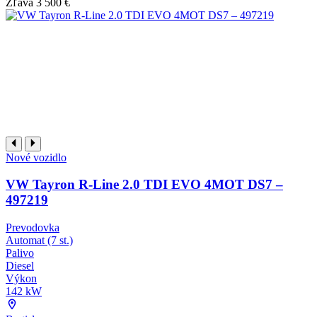
Zľava
3 500 €
Nové vozidlo
VW Tayron R-Line 2.0 TDI EVO 4MOT DS7 –
497219
Prevodovka
Automat (7 st.)
Palivo
Diesel
Výkon
142 kW