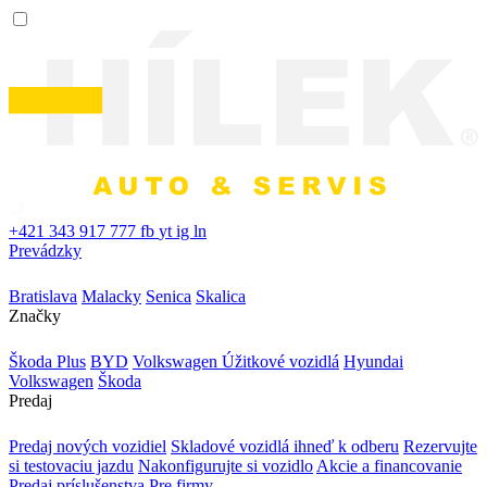
+421 343 917 777
fb
yt
ig
ln
Prevádzky
Bratislava
Malacky
Senica
Skalica
Značky
Škoda Plus
BYD
Volkswagen Úžitkové vozidlá
Hyundai
Volkswagen
Škoda
Predaj
Predaj nových vozidiel
Skladové vozidlá ihneď k odberu
Rezervujte
si testovaciu jazdu
Nakonfigurujte si vozidlo
Akcie a financovanie
Predaj príslušenstva
Pre firmy