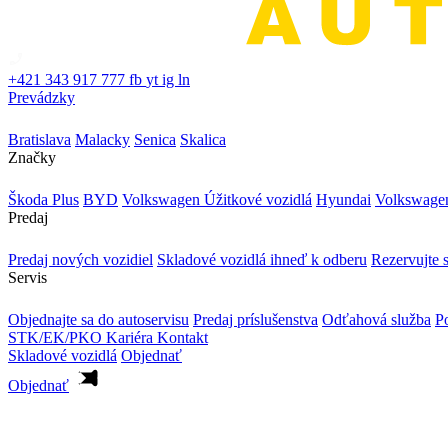
+421 343 917 777
fb
yt
ig
ln
Prevádzky
Bratislava
Malacky
Senica
Skalica
Značky
Škoda Plus
BYD
Volkswagen Úžitkové vozidlá
Hyundai
Volkswage
Predaj
Predaj nových vozidiel
Skladové vozidlá ihneď k odberu
Rezervujte s
Servis
Objednajte sa do autoservisu
Predaj príslušenstva
Odťahová služba
Po
STK/EK/PKO
Kariéra
Kontakt
Skladové vozidlá
Objednať
Objednať