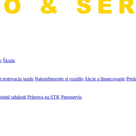
n
Škoda
i testovaciu jazdu
Nakonfigurujte si vozidlo
Akcie a financovanie
Preda
istné udalosti
Príprava na STK
Pneuservis