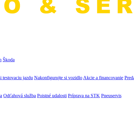
n
Škoda
i testovaciu jazdu
Nakonfigurujte si vozidlo
Akcie a financovanie
Preda
va
Odťahová služba
Poistné udalosti
Príprava na STK
Pneuservis