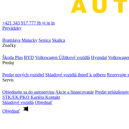
+421 343 917 777
fb
yt
ig
ln
Prevádzky
Bratislava
Malacky
Senica
Skalica
Značky
Škoda Plus
BYD
Volkswagen Úžitkové vozidlá
Hyundai
Volkswage
Predaj
Predaj nových vozidiel
Skladové vozidlá ihneď k odberu
Rezervujte s
Servis
Objednajte sa do autoservisu
Akcie a financovanie
Predaj príslušenst
STK/EK/PKO
Kariéra
Kontakt
Skladové vozidlá
Objednať
Objednať