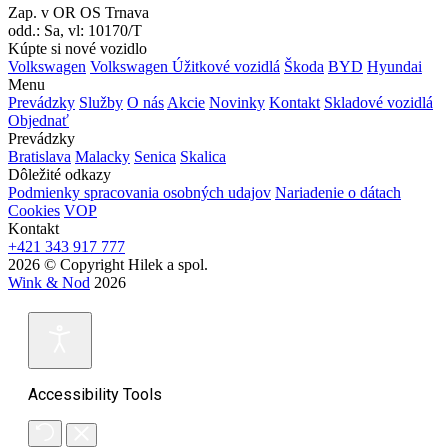
Zap. v OR OS Trnava
odd.: Sa, vl: 10170/T
Kúpte si nové vozidlo
Volkswagen
Volkswagen Úžitkové vozidlá
Škoda
BYD
Hyundai
Menu
Prevádzky
Služby
O nás
Akcie
Novinky
Kontakt
Skladové vozidlá
Objednať
Prevádzky
Bratislava
Malacky
Senica
Skalica
Dôležité odkazy
Podmienky spracovania osobných udajov
Nariadenie o dátach
Cookies
VOP
Kontakt
+421 343 917 777
2026 © Copyright Hilek a spol.
Wink & Nod
2026
Accessibility Tools