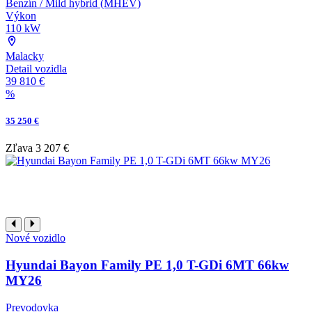
Benzín / Mild hybrid (MHEV)
Výkon
110 kW
Malacky
Detail vozidla
39 810 €
%
35 250 €
Zľava
3 207 €
Nové vozidlo
Hyundai Bayon Family PE 1,0 T-GDi 6MT 66kw
MY26
Prevodovka