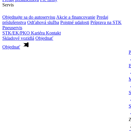
Servis
Objednajte sa do autoservisu
Akcie a financovanie
Predaj
príslušenstva
Odťahová služba
Poistné udalosti
Príprava na STK
Pneuservis
STK/EK/PKO
Kariéra
Kontakt
Skladové vozidlá
Objednať
Objednať
P
B
M
S
S
Z