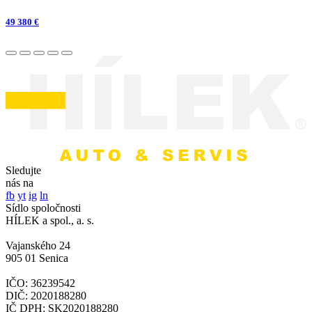
49 380 €
Sledujte
nás na
fb
yt
ig
ln
Sídlo spoločnosti
HÍLEK a spol., a. s.
Vajanského 24
905 01 Senica
IČO: 36239542
DIČ: 2020188280
IČ DPH: SK2020188280