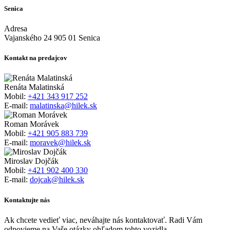
Senica
Adresa
Vajanského 24 905 01 Senica
Kontakt na predajcov
Renáta Malatinská
Mobil:
+421 343 917 252
E-mail:
malatinska@hilek.sk
Roman Morávek
Mobil:
+421 905 883 739
E-mail:
moravek@hilek.sk
Miroslav Dojčák
Mobil:
+421 902 400 330
E-mail:
dojcak@hilek.sk
Kontaktujte nás
Ak chcete vedieť viac, neváhajte nás kontaktovať. Radi Vám
odpovieme na Vaše otázky ohľadom tohto vozidla.