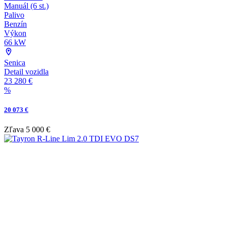
Manuál (6 st.)
Palivo
Benzín
Výkon
66 kW
Senica
Detail vozidla
23 280 €
%
20 073 €
Zľava
5 000 €