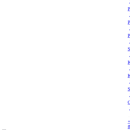
P
P
P
K
K
S
O
+