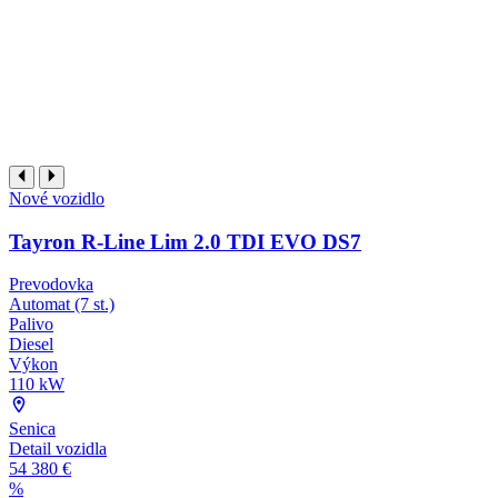
Nové vozidlo
Tayron R-Line Lim 2.0 TDI EVO DS7
Prevodovka
Automat (7 st.)
Palivo
Diesel
Výkon
110 kW
Senica
Detail vozidla
54 380 €
%