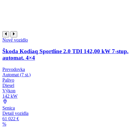
Nové vozidlo
Škoda Kodiaq Sportline 2.0 TDI 142,00 kW 7-stup.
automat. 4×4
Prevodovka
Automat (7 st.)
Palivo
Diesel
Výkon
142 kW
Senica
Detail vozidla
61 022 €
%