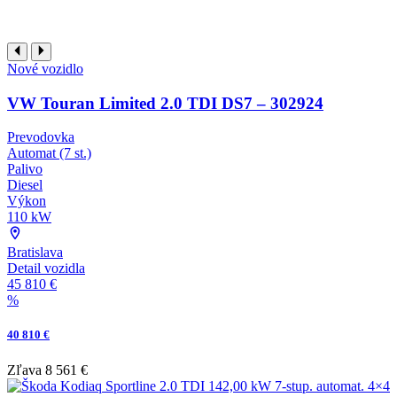
Nové vozidlo
VW Touran Limited 2.0 TDI DS7 – 302924
Prevodovka
Automat (7 st.)
Palivo
Diesel
Výkon
110 kW
Bratislava
Detail vozidla
45 810 €
%
40 810 €
Zľava
8 561 €