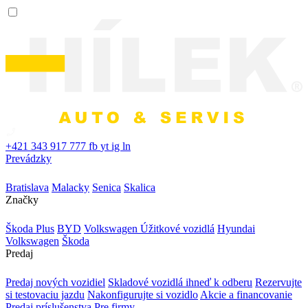
+421 343 917 777
fb
yt
ig
ln
Prevádzky
Bratislava
Malacky
Senica
Skalica
Značky
Škoda Plus
BYD
Volkswagen Úžitkové vozidlá
Hyundai
Volkswagen
Škoda
Predaj
Predaj nových vozidiel
Skladové vozidlá ihneď k odberu
Rezervujte
si testovaciu jazdu
Nakonfigurujte si vozidlo
Akcie a financovanie
Predaj príslušenstva
Pre firmy