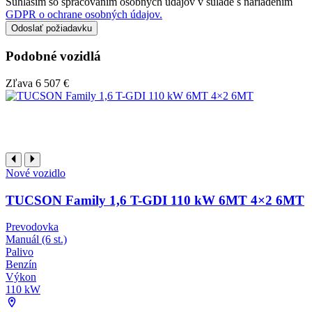
Súhlasím so spracovaním osobných údajov v súlade s nariadením
GDPR o ochrane osobných údajov.
Podobné vozidlá
Zľava
6 507 €
Nové vozidlo
TUCSON Family 1,6 T-GDI 110 kW 6MT 4×2 6MT
Prevodovka
Manuál (6 st.)
Palivo
Benzín
Výkon
110 kW