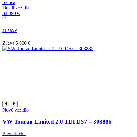
Senica
Detail vozidla
33 090 €
%
26 583 €
Zľava
5 000 €
Nové vozidlo
VW Touran Limited 2.0 TDI DS7 – 303886
Prevodovka