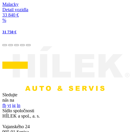
Malacky
Detail vozidla
33 840 €
%
31 750 €
Sledujte
nás na
fb
yt
ig
ln
Sídlo spoločnosti
HÍLEK a spol., a. s.
Vajanského 24
905 01 Senica