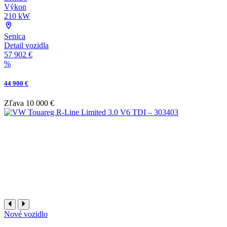
Výkon
210 kW
Senica
Detail vozidla
57 902 €
%
44 900 €
Zľava
10 000 €
Nové vozidlo