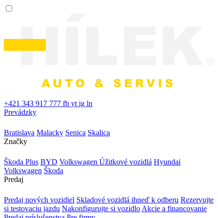
+421 343 917 777
fb
yt
ig
ln
Prevádzky
Bratislava
Malacky
Senica
Skalica
Značky
Škoda Plus
BYD
Volkswagen Úžitkové vozidlá
Hyundai
Volkswagen
Škoda
Predaj
Predaj nových vozidiel
Skladové vozidlá ihneď k odberu
Rezervujte
si testovaciu jazdu
Nakonfigurujte si vozidlo
Akcie a financovanie
Predaj príslušenstva
Pre firmy