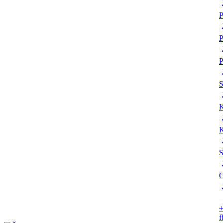
P
P
P
K
K
S
O
+