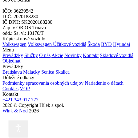
IČO: 36239542
DIČ: 2020188280
IČ DPH: SK2020188280
Zap. v OR OS Trnava
odd.: Sa, vl: 10170/T
Kúpte si nové vozidlo
Volkswagen
Volkswagen Úžitkové vozidlá
Škoda
BYD
Hyundai
Menu
Prevádzky
Služby
O nás
Akcie
Novinky
Kontakt
Skladové vozidlá
Objednať
Prevádzky
Bratislava
Malacky
Senica
Skalica
Dôležité odkazy
Podmienky spracovania osobných udajov
Nariadenie o dátach
Cookies
VOP
Kontakt
+421 343 917 777
2026 © Copyright Hilek a spol.
Wink & Nod
2026