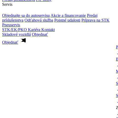
Servis
Objednajte sa do autoservisu
Akcie a financovanie
Predaj
príslušenstva
Odťahová služba
Poistné udalosti
Príprava na STK
Pneuservis
STK/EK/PKO
Kariéra
Kontakt
Skladové vozidlá
Objednať
Objednať
P
B
M
S
S
Z