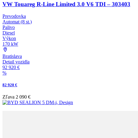
VW Touareg R-Line Limited 3.0 V6 TDI – 303403
Prevodovka
Automat (8 st.)
Palivo
Diesel
Výkon
170 kW
Bratislava
Detail vozidla
92 920 €
%
82 920 €
Zľava
2 090 €