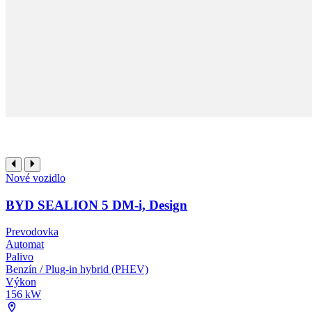
Nové vozidlo
BYD SEALION 5 DM-i, Design
Prevodovka
Automat
Palivo
Benzín / Plug-in hybrid (PHEV)
Výkon
156 kW