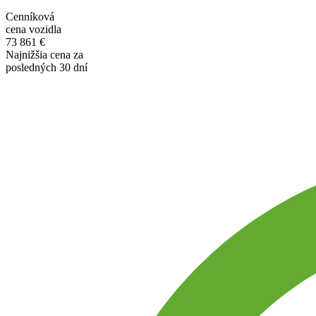
Cenníková
cena vozidla
73 861 €
Najnižšia cena za
posledných 30 dní