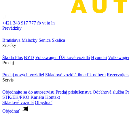
+421 343 917 777
fb
yt
ig
ln
Prevádzky
Bratislava
Malacky
Senica
Skalica
Značky
Škoda Plus
BYD
Volkswagen Úžitkové vozidlá
Hyundai
Volkswage
Predaj
Predaj nových vozidiel
Skladové vozidlá ihneď k odberu
Rezervujte s
Servis
Objednajte sa do autoservisu
Predaj príslušenstva
Odťahová služba
Po
STK/EK/PKO
Kariéra
Kontakt
Skladové vozidlá
Objednať
Objednať