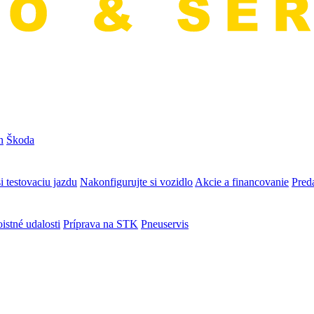
n
Škoda
i testovaciu jazdu
Nakonfigurujte si vozidlo
Akcie a financovanie
Preda
istné udalosti
Príprava na STK
Pneuservis