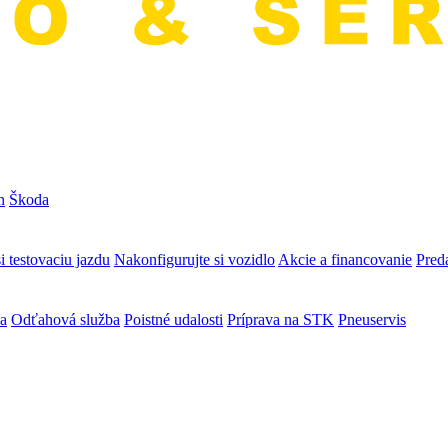
n
Škoda
i testovaciu jazdu
Nakonfigurujte si vozidlo
Akcie a financovanie
Preda
va
Odťahová služba
Poistné udalosti
Príprava na STK
Pneuservis