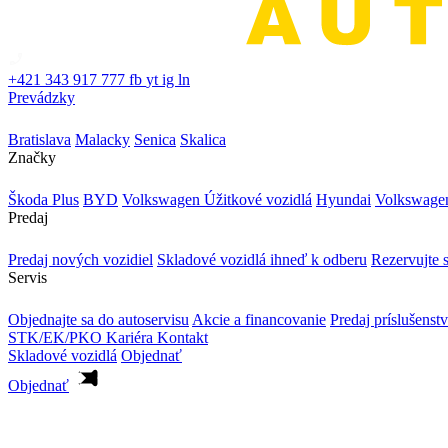
+421 343 917 777
fb
yt
ig
ln
Prevádzky
Bratislava
Malacky
Senica
Skalica
Značky
Škoda Plus
BYD
Volkswagen Úžitkové vozidlá
Hyundai
Volkswage
Predaj
Predaj nových vozidiel
Skladové vozidlá ihneď k odberu
Rezervujte s
Servis
Objednajte sa do autoservisu
Akcie a financovanie
Predaj príslušenst
STK/EK/PKO
Kariéra
Kontakt
Skladové vozidlá
Objednať
Objednať