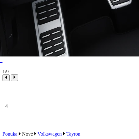
1
/9
+4
Ponuka
Nové
Volkswagen
Tayron