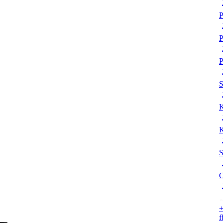
P
P
P
K
K
S
O
+