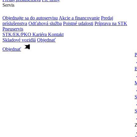
Servis
Objednajte sa do autoservisu
Akcie a financovanie
Predaj
príslušenstva
Odťahová služba
Poistné udalosti
Príprava na STK
Pneuservis
STK/EK/PKO
Kariéra
Kontakt
Skladové vozidlá
Objednať
Objednať
P
B
M
S
S
Z