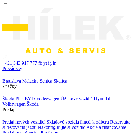
+421 343 917 777
fb
yt
ig
ln
Prevádzky
Bratislava
Malacky
Senica
Skalica
Značky
Škoda Plus
BYD
Volkswagen Úžitkové vozidlá
Hyundai
Volkswagen
Škoda
Predaj
Predaj nových vozidiel
Skladové vozidlá ihneď k odberu
Rezervujte
si testovaciu jazdu
Nakonfigurujte si vozidlo
Akcie a financovanie
Predaj príslušenstva
Pre firmy