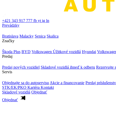
+421 343 917 777
fb
yt
ig
ln
Prevádzky
Bratislava
Malacky
Senica
Skalica
Značky
Škoda Plus
BYD
Volkswagen Úžitkové vozidlá
Hyundai
Volkswage
Predaj
Predaj nových vozidiel
Skladové vozidlá ihneď k odberu
Rezervujte s
Servis
Objednajte sa do autoservisu
Akcie a financovanie
Predaj príslušenst
STK/EK/PKO
Kariéra
Kontakt
Skladové vozidlá
Objednať
Objednať