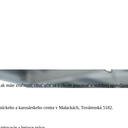
te zručnosti, chuť učiť sa a chcete pracovať v stabilnej spoločnosti,
vníckeho a karosárskeho centra v Malackách, Továrenská 5182.
itovacie a lepiace práce