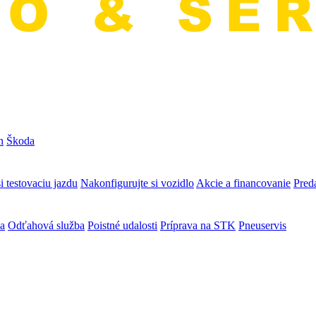
n
Škoda
i testovaciu jazdu
Nakonfigurujte si vozidlo
Akcie a financovanie
Preda
va
Odťahová služba
Poistné udalosti
Príprava na STK
Pneuservis