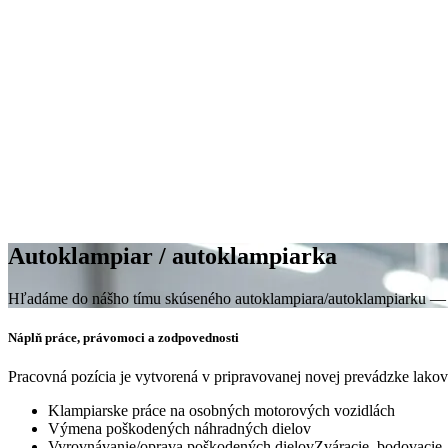
Autoklampiar / autoklampiarka
Hľadáme do nášho tímu skúseného autoklampiara/autoklampiarku — ak má
Náplň práce, právomoci a zodpovednosti
Pracovná pozícia je vytvorená v pripravovanej novej prevádzke lako
Klampiarske práce na osobných motorových vozidlách
Výmena poškodených náhradných dielov
Vyrovnávanie/oprava poškodených dielovZváracie, bodovacie, n