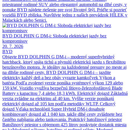
priestranné rodinné SUV alebo elegantný automobil na dlhé cesty, v
ponuke BYD nájdete riešenie pre svoj životný štýl. Príďte si pozrieť
vozidlá BYD zblízka. Navštívte jednu z našich prevádzok HÍLEK v
Malackách alebo Senici.
BYD DOLPHIN G DM-i: Sloboda elektrickej jazdy bez
kompromisov
20. 7. 2026
BYD
Objavte BYD DOLPHIN G DM-i – moderný superhybridný
hatchback, ktorý spája tichú a plynulú elektrickú jazdu s flexibilitou
benzínového motora. Je ideálny na každodenné presuny po meste aj
na dlhšie rodinné cesty. BYD DOLPHIN G DM-i – jazdite
elektricky každý deň a bez obáv vyrazte kamkoľvek Výkon a
batéria Podľa zvolenej verzie ponúka systémový výkon 129 alebo
159 kW. Vozidlo využíva bezpečnú lítiovo-železofosfátovú Blade
Battery s kapacitou 7,4 alebo 18,3 kWh. Elektrický dojazd Základná
verzia zvládne na elektrinu až 40 km. Vyššie verzie ponúkajú
elektrický dojazd až 105 km podľa metodiky WLTP. Celkový
dojazd Vďaka technológii Super Hybrid DM-i dosahuje
kombinovaný dojazd až 1 040 km, takže dlhé cesty zvládnete bez
častého nabíjania alebo tankovania. Praktický batožinový priestor
Batožinový priestor s objemom 425 litrov poskytuje dostatok miesta
na každodenné nákupy, batožinu aj rodinné výlety. Moderné