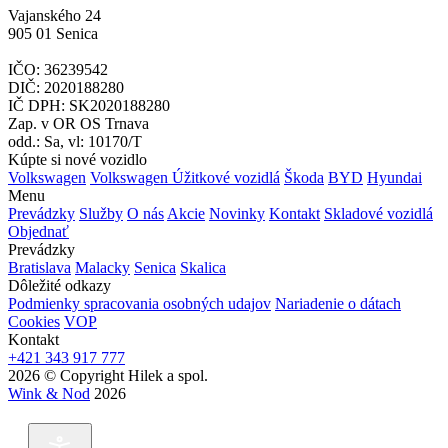
Vajanského 24
905 01 Senica
IČO: 36239542
DIČ: 2020188280
IČ DPH: SK2020188280
Zap. v OR OS Trnava
odd.: Sa, vl: 10170/T
Kúpte si nové vozidlo
Volkswagen
Volkswagen Úžitkové vozidlá
Škoda
BYD
Hyundai
Menu
Prevádzky
Služby
O nás
Akcie
Novinky
Kontakt
Skladové vozidlá
Objednať
Prevádzky
Bratislava
Malacky
Senica
Skalica
Dôležité odkazy
Podmienky spracovania osobných udajov
Nariadenie o dátach
Cookies
VOP
Kontakt
+421 343 917 777
2026 © Copyright Hilek a spol.
Wink & Nod
2026