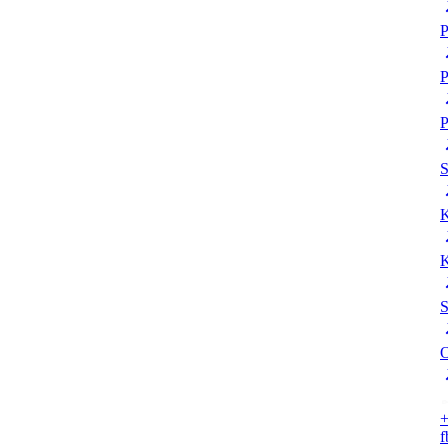
P
P
P
K
K
S
O
+