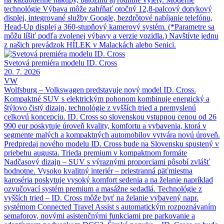
technológie Výbava môže zahŕňať otočný 12,8-palcový dotykový
displej, integrované služby Google, bezdrôtové nabíjanie telefónu,
Head-Up displej a 360-stupňový kamerový systém. (*Parametre sa
môžu líšiť podľa zvolenej výbavy a verzie vozidla.) Navštívte jednu
z našich prevádzok HÍLEK v Malackách alebo Senici.
Svetová premiéra modelu ID. Cross
20. 7. 2026
VW
Wolfsburg – Volkswagen predstavuje nový model ID. Cross.
Kompaktné SUV s elektrickým pohonom kombinuje energický a
štýlovo čistý dizajn, technológie z vyšších tried a premyslenú
celkovú koncepciu. ID. Cross so slovenskou vstupnou cenou od 26
990 eur poskytuje úroveň kvality, komfortu a vybavenia, ktorá v
segmente malých a kompaktných automobilov vytvára novú úroveň.
Predpredaj nového modelu ID. Cross bude na Slovensku spustený v
priebehu augusta. Trieda premium v kompaktnom formáte
Nadčasový dizajn – SUV s výraznými proporciami pôsobí zvlášť
hodnotne. Vysoko kvalitný interiér – priestranná päťmiestna
karoséria poskytuje vysoký komfort sedenia a na želanie napríklad
ozvučovací systém premium a masážne sedadlá. Technológie z
vyšších tried – ID. Cross môže byť na želanie vybavený napr.
systémom Connected Travel Assist s automatickým rozpoznávaním
semaforov, novými asistenčnými funkciami pre parkovanie a