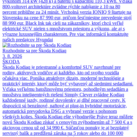
výkonom 314 kW (428 k) a batériu s kapacitou 110,3 kWh. Vďaka
800-voltovej architektúre zvládne rýchle nabíjanie z 10 na 80
percent približne za 24 minút. Vrcholná verzia IONIQ 9 štartuje na
Slovensku na cene 87 990 eur, pričom šesťmiestne prevedenie stojí
88 990 eur. Black Ink tak cieli na zákazníkov, ktorí chcú veľké
elektrické SUV nielen s množstvom priestoru a výkonu, ale aj s
výrazne luxusnejším charakterom. Pre viac informácií kontaktujte
našich predajcov Hyundai
Rozhodnite sa pre Škoda Kodiaq
3. 8. 2026
ŠKODA
Škoda Kodiaq je priestranné a komfortné SUV navrhnuté pre
rodiny, aktívnych vodičov aj každého, kto od svojho vozidla
očakáva viac. Ponúka atraktívny dizajn, moderné technológie a
praktický interiér, ktorý môže byť vybavený až siedmimi sedadlami.
Vďaka veľkému batožinovému priestoru, pohodlným sedadlám a
množstvu inteligentných riešení Simply Clever zvládne Kodiaq
každodenné jazdy, rodinné dovolenky aj dlhé pracovné cesty. K
dispozícii sú benzínové, naftové aj plug-in hybridné motorizácie,
automatická prevodovka DSG a vybrané verzie s pohonom
všetkých kolies. Škoda Kodiaq ešte výhodnejšie Práve teraz môžete
novú Škodu Kodiaq získať s cenovým zvýhodnením až 7 500 € a s
akciovou cenou už od 34 990 €. Súčasťou ponuky je aj bezplatný
servisný balík a predĺžená záruka na 5 rokov alebo do 100 000