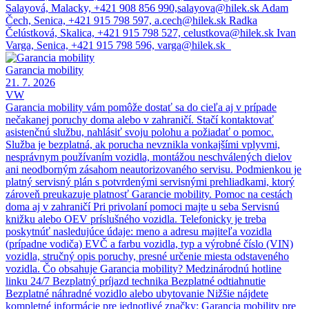
Salayová, Malacky, +421 908 856 990,salayova@hilek.sk Adam
Čech, Senica, +421 915 798 597, a.cech@hilek.sk Radka
Čelústková, Skalica, +421 915 798 527, celustkova@hilek.sk Ivan
Varga, Senica, +421 915 798 596, varga@hilek.sk
Garancia mobility
21. 7. 2026
VW
Garancia mobility vám pomôže dostať sa do cieľa aj v prípade
nečakanej poruchy doma alebo v zahraničí. Stačí kontaktovať
asistenčnú službu, nahlásiť svoju polohu a požiadať o pomoc.
Služba je bezplatná, ak porucha nevznikla vonkajšími vplyvmi,
nesprávnym používaním vozidla, montážou neschválených dielov
ani neodborným zásahom neautorizovaného servisu. Podmienkou je
platný servisný plán s potvrdenými servisnými prehliadkami, ktorý
zároveň preukazuje platnosť Garancie mobility. Pomoc na cestách
doma aj v zahraničí Pri privolaní pomoci majte u seba Servisnú
knižku alebo OEV príslušného vozidla. Telefonicky je treba
poskytnúť nasledujúce údaje: meno a adresu majiteľa vozidla
(prípadne vodiča) EVČ a farbu vozidla, typ a výrobné číslo (VIN)
vozidla, stručný opis poruchy, presné určenie miesta odstaveného
vozidla. Čo obsahuje Garancia mobility? Medzinárodnú hotline
linku 24/7 Bezplatný príjazd technika Bezplatné odtiahnutie
Bezplatné náhradné vozidlo alebo ubytovanie Nižšie nájdete
kompletné informácie pre jednotlivé značky: Garancia mobility pre