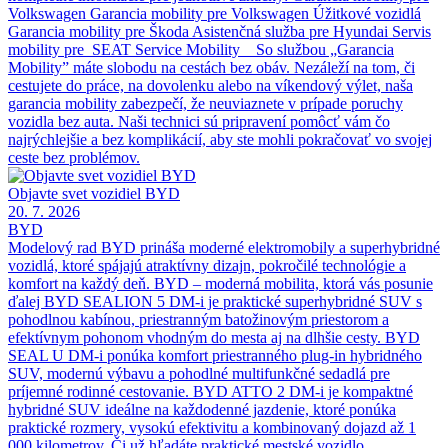
Volkswagen Garancia mobility pre Volkswagen Úžitkové vozidlá
Garancia mobility pre Škoda Asistenčná služba pre Hyundai Servis
mobility pre SEAT Service Mobility So službou „Garancia
Mobility” máte slobodu na cestách bez obáv. Nezáleží na tom, či
cestujete do práce, na dovolenku alebo na víkendový výlet, naša
garancia mobility zabezpečí, že neuviaznete v prípade poruchy
vozidla bez auta. Naši technici sú pripravení pomôcť vám čo
najrýchlejšie a bez komplikácií, aby ste mohli pokračovať vo svojej
ceste bez problémov.
Objavte svet vozidiel BYD
20. 7. 2026
BYD
Modelový rad BYD prináša moderné elektromobily a superhybridné
vozidlá, ktoré spájajú atraktívny dizajn, pokročilé technológie a
komfort na každý deň. BYD – moderná mobilita, ktorá vás posunie
ďalej BYD SEALION 5 DM-i je praktické superhybridné SUV s
pohodlnou kabínou, priestranným batožinovým priestorom a
efektívnym pohonom vhodným do mesta aj na dlhšie cesty. BYD
SEAL U DM-i ponúka komfort priestranného plug-in hybridného
SUV, modernú výbavu a pohodlné multifunkčné sedadlá pre
príjemné rodinné cestovanie. BYD ATTO 2 DM-i je kompaktné
hybridné SUV ideálne na každodenné jazdenie, ktoré ponúka
praktické rozmery, vysokú efektivitu a kombinovaný dojazd až 1
000 kilometrov. Či už hľadáte praktické mestské vozidlo,