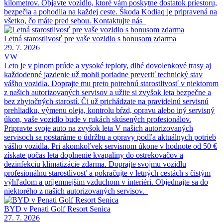
kilometrov. Objavte vozidlo, ktoré vám poskytne dostatok priestoru,
bezpečia a pohodlia na každej ceste. Škoda Kodiaq je pripravená na
všetko, čo máte pred sebou. Kontaktujte nás
Letná starostlivosť pre vaše vozidlo s bonusom zdarma
29. 7. 2026
VW
Leto je v plnom prúde a vysoké teploty, dlhé dovolenkové trasy aj
každodenné jazdenie už mohli poriadne preveriť technický stav
vášho vozidla. Doprajte mu preto potrebnú starostlivosť v niektorom
z našich autorizovaných servisov a užite si zvyšok leta bezpečne a
bez zbytočných starostí. Či už prichádzate na pravidelnú servisnú
prehliadku, výmenu oleja, kontrolu bŕzd, opravu alebo iný servisný
úkon, vaše vozidlo bude v rukách skúsených profesionálov.
Pripravte svoje auto na zvyšok leta V našich autorizovaných
servisoch sa postaráme o údržbu a opravy podľa aktuálnych potrieb
vášho vozidla. Pri akomkoľvek servisnom úkone v hodnote od 50 €
získate počas leta doplnenie kvapaliny do ostrekovačov a
dezinfekciu klimatizácie zdarma. Doprajte svojmu vozidlu
profesionálnu starostlivosť a pokračujte v letných cestách s čistým
výhľadom a príjemnejším vzduchom v interiéri. Objednajte sa do
niektorého z našich autorizovaných servisov.
BYD v Penati Golf Resort Senica
27. 7. 2026