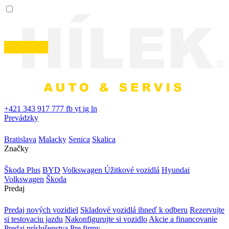
+421 343 917 777
fb
yt
ig
ln
Prevádzky
Bratislava
Malacky
Senica
Skalica
Značky
Škoda Plus
BYD
Volkswagen Úžitkové vozidlá
Hyundai
Volkswagen
Škoda
Predaj
Predaj nových vozidiel
Skladové vozidlá ihneď k odberu
Rezervujte
si testovaciu jazdu
Nakonfigurujte si vozidlo
Akcie a financovanie
Predaj príslušenstva
Pre firmy