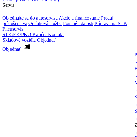
Servis
Objednajte sa do autoservisu
Akcie a financovanie
Predaj
príslušenstva
Odťahová služba
Poistné udalosti
Príprava na STK
Pneuservis
STK/EK/PKO
Kariéra
Kontakt
Skladové vozidlá
Objednať
Objednať
P
B
M
S
S
Z