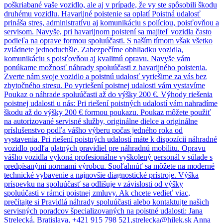
poškriabané vaše vozidlo, ale aj v prípade, že vy ste spôsobili škodu
druhému vozidlu. Havarijné poistenie sa oplatí Poistná udalosť
prináša stres, administratívu aj komunikáciu s políciou, poisťovňou a
servisom. Navyše, pri havarijnom poistení sa majiteľ vozidla často
podieľa na oprave formou spoluúčasti. S naším tímom však všetko
zvládnete jednoduchšie. Zabezpečíme obhliadku vozidla,
komunikáciu s poisťovňou aj kvalitnú opravu. Navyše vám
ponúkame možnosť náhrady spoluúčasti z havarijného poistenia.
Zverte nám svoje vozidlo a poistnú udalosť vyriešime za vás bez
zbytočného stresu. Po vyriešení poistnej udalosti vám vystavíme
Poukaz o náhrade spoluúčasti až do výšky 200 €. Výhody riešenia
poistnej udalosti u nás: Pri riešení poistných udalostí vám nahradíme
škodu až do výšky 200 € formou poukazu. Poukaz môžete použiť
na autorizované servisné služby, originálne dielce a originálne
príslušenstvo podľa vášho výberu počas jedného roka od
vystavenia. Pri riešení poistných udalostí máte k dispozícii náhradné
vozidlo podľa platných pravidiel pre náhradnú mobilitu. Opravu
vášho vozidla vykoná profesionálne vyškolený personál v súlade s
predpísanými normami výrobcu. Spoľahnúť sa môžete na moderné
technické vybavenie a najnovšie diagnostické prístroje. Výška
príspevku na spoluúčasť sa odlišuje v závislosti od výšky
spoluúčasti v rámci poistnej zmluvy. Ak chcete vedieť viac,
prečítajte si Pravidlá náhrady spoluúčasti alebo kontaktujte našich
servisných poradcov špecializovaných na poistné udalosti: Jana
Strelecká, Bratislava, +421 915 798 521,strelecka@hilek.sk Anna