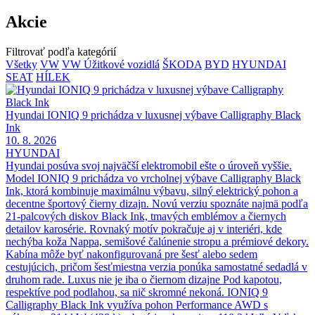
Akcie
Filtrovať podľa kategórií
Všetky
VW
VW Úžitkové vozidlá
ŠKODA
BYD
HYUNDAI
SEAT
HÍLEK
Hyundai IONIQ 9 prichádza v luxusnej výbave Calligraphy Black
Ink
10. 8. 2026
HYUNDAI
Hyundai posúva svoj najväčší elektromobil ešte o úroveň vyššie.
Model IONIQ 9 prichádza vo vrcholnej výbave Calligraphy Black
Ink, ktorá kombinuje maximálnu výbavu, silný elektrický pohon a
decentne športový čierny dizajn. Novú verziu spoznáte najmä podľa
21-palcových diskov Black Ink, tmavých emblémov a čiernych
detailov karosérie. Rovnaký motív pokračuje aj v interiéri, kde
nechýba koža Nappa, semišové čalúnenie stropu a prémiové dekory.
Kabína môže byť nakonfigurovaná pre šesť alebo sedem
cestujúcich, pričom šesťmiestna verzia ponúka samostatné sedadlá v
druhom rade. Luxus nie je iba o čiernom dizajne Pod kapotou,
respektíve pod podlahou, sa nič skromné nekoná. IONIQ 9
Calligraphy Black Ink využíva pohon Performance AWD s