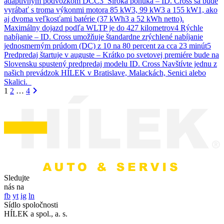
adaptívnym podvozkom DCC3 Široká ponuka – ID. Cross sa bude
vyrábať s troma výkonmi motora 85 kW3, 99 kW3 a 155 kW1, ako
aj dvoma veľkosťami batérie (37 kWh3 a 52 kWh netto).
Maximálny dojazd podľa WLTP je do 427 kilometrov4 Rýchle
nabíjanie – ID. Cross umožňuje štandardne zrýchlené nabíjanie
jednosmerným prúdom (DC) z 10 na 80 percent za cca 23 minút5
Predpredaj štartuje v auguste – Krátko po svetovej premiére bude na
Slovensku spustený predpredaj modelu ID. Cross Navštívte jednu z
našich prevádzok HÍLEK v Bratislave, Malackách, Senici alebo
Skalici.
1
2
…
4
Sledujte
nás na
fb
yt
ig
ln
Sídlo spoločnosti
HÍLEK a spol., a. s.