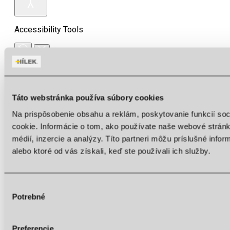
Accessibility Tools
Invert colors
Monochrome
Táto webstránka používa súbory cookies
Dark contrast
Na prispôsobenie obsahu a reklám, poskytovanie funkcií so
cookie. Informácie o tom, ako používate naše webové stránk
Light contrast
médií, inzercie a analýzy. Títo partneri môžu príslušné info
Low saturation
alebo ktoré od vás získali, keď ste používali ich služby.
High saturation
Highlight links
Výber
Highlight headings
Potrebné
súhlasu
Screen reader
Preferencie
Read mode