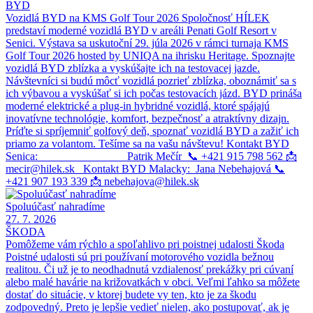
BYD
Vozidlá BYD na KMS Golf Tour 2026 Spoločnosť HÍLEK
predstaví moderné vozidlá BYD v areáli Penati Golf Resort v
Senici. Výstava sa uskutoční 29. júla 2026 v rámci turnaja KMS
Golf Tour 2026 hosted by UNIQA na ihrisku Heritage. Spoznajte
vozidlá BYD zblízka a vyskúšajte ich na testovacej jazde.
Návštevníci si budú môcť vozidlá pozrieť zblízka, oboznámiť sa s
ich výbavou a vyskúšať si ich počas testovacích jázd. BYD prináša
moderné elektrické a plug-in hybridné vozidlá, ktoré spájajú
inovatívne technológie, komfort, bezpečnosť a atraktívny dizajn.
Príďte si spríjemniť golfový deň, spoznať vozidlá BYD a zažiť ich
priamo za volantom. Tešíme sa na vašu návštevu! Kontakt BYD
Senica: Patrik Mečír 📞 +421 915 798 562 📩
mecir@hilek.sk Kontakt BYD Malacky: Jana Nebehajová 📞
+421 907 193 339 📩 nebehajova@hilek.sk
Spoluúčasť nahradíme
27. 7. 2026
ŠKODA
Pomôžeme vám rýchlo a spoľahlivo pri poistnej udalosti Škoda
Poistné udalosti sú pri používaní motorového vozidla bežnou
realitou. Či už je to neodhadnutá vzdialenosť prekážky pri cúvaní
alebo malé havárie na križovatkách v obci. Veľmi ľahko sa môžete
dostať do situácie, v ktorej budete vy ten, kto je za škodu
zodpovedný. Preto je lepšie vedieť nielen, ako postupovať, ak je