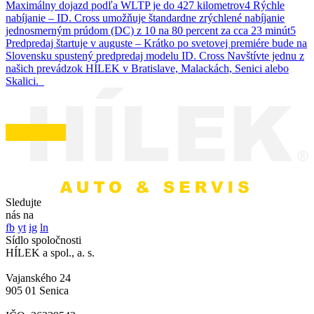
Maximálny dojazd podľa WLTP je do 427 kilometrov4 Rýchle
nabíjanie – ID. Cross umožňuje štandardne zrýchlené nabíjanie
jednosmerným prúdom (DC) z 10 na 80 percent za cca 23 minút5
Predpredaj štartuje v auguste – Krátko po svetovej premiére bude na
Slovensku spustený predpredaj modelu ID. Cross Navštívte jednu z
našich prevádzok HÍLEK v Bratislave, Malackách, Senici alebo
Skalici.
Sledujte
nás na
fb
yt
ig
ln
Sídlo spoločnosti
HÍLEK a spol., a. s.
Vajanského 24
905 01 Senica