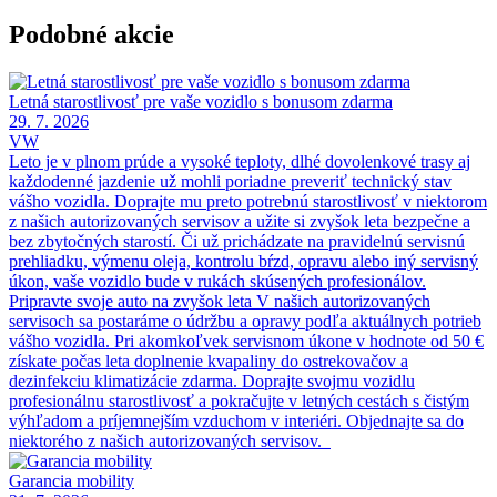
Podobné akcie
Letná starostlivosť pre vaše vozidlo s bonusom zdarma
29. 7. 2026
VW
Leto je v plnom prúde a vysoké teploty, dlhé dovolenkové trasy aj
každodenné jazdenie už mohli poriadne preveriť technický stav
vášho vozidla. Doprajte mu preto potrebnú starostlivosť v niektorom
z našich autorizovaných servisov a užite si zvyšok leta bezpečne a
bez zbytočných starostí. Či už prichádzate na pravidelnú servisnú
prehliadku, výmenu oleja, kontrolu bŕzd, opravu alebo iný servisný
úkon, vaše vozidlo bude v rukách skúsených profesionálov.
Pripravte svoje auto na zvyšok leta V našich autorizovaných
servisoch sa postaráme o údržbu a opravy podľa aktuálnych potrieb
vášho vozidla. Pri akomkoľvek servisnom úkone v hodnote od 50 €
získate počas leta doplnenie kvapaliny do ostrekovačov a
dezinfekciu klimatizácie zdarma. Doprajte svojmu vozidlu
profesionálnu starostlivosť a pokračujte v letných cestách s čistým
výhľadom a príjemnejším vzduchom v interiéri. Objednajte sa do
niektorého z našich autorizovaných servisov.
Garancia mobility