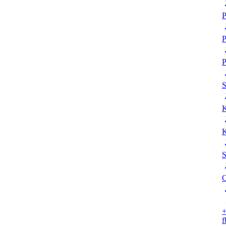
P
P
P
K
K
S
O
+