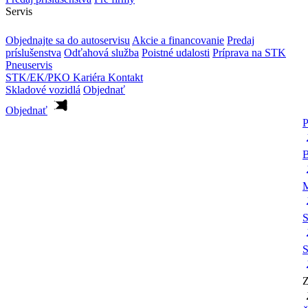
Servis
Objednajte sa do autoservisu
Akcie a financovanie
Predaj
príslušenstva
Odťahová služba
Poistné udalosti
Príprava na STK
Pneuservis
STK/EK/PKO
Kariéra
Kontakt
Skladové vozidlá
Objednať
Objednať
P
B
M
S
S
Z