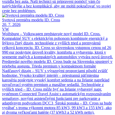
vozidla bez auta. Naši technici sú pripravení pomôcť vám čo
najrýchlejšie a bez komplikácií, aby ste mohli pokračovať vo svojej
ceste bez problémov.
Svetová premiéra modelu ID. Cross
20. 7. 2026
VW
Wolfsburg – Volkswagen predstavuje nový model ID. Cross.
Kompaktné SUV s elektrickým pohonom kombinuje energický a
štýlovo čistý dizajn, technológie z vyšších tried a premyslenú
celkovú koncepciu. ID. Cross so slovenskou vstupnou cenou od 26
990 eur poskytuje úroveň kvality, komfortu a vybavenia, ktorá v
segmente malých a kompaktných automobilov vytvára novú úroveň.
Predpredaj nového modelu ID. Cross bude na Slovensku spustený v
priebehu augusta. Trieda premium v kompaktnom formáte
Nadčasový dizajn – SUV s výraznými proporciami pôsobí zvlášť
hodnotne. Vysoko kvalitný interiér – priestranná päťmiestna
karoséria poskytuje vysoký komfort sedenia a na želanie napríklad
ozvučovací systém premium a masážne sedadlá. Technológie z
vyšších tried – ID. Cross môže byť na želanie vybavený napr.
systémom Connected Travel Assist s automatickým rozpoznávaním
semaforov, novými asistenčnými funkciami pre parkovanie a
adaptívnym podvozkom DCC3 Široká ponuka – ID. Cross sa bude
vyrábať s troma výkonmi motora 85 kW3, 99 kW3 a 155 kW1, ako
aj dvoma veľkosťami batérie (37 kWh3 a 52 kWh netto).