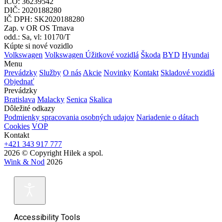
IČO: 36239542
DIČ: 2020188280
IČ DPH: SK2020188280
Zap. v OR OS Trnava
odd.: Sa, vl: 10170/T
Kúpte si nové vozidlo
Volkswagen
Volkswagen Úžitkové vozidlá
Škoda
BYD
Hyundai
Menu
Prevádzky
Služby
O nás
Akcie
Novinky
Kontakt
Skladové vozidlá
Objednať
Prevádzky
Bratislava
Malacky
Senica
Skalica
Dôležité odkazy
Podmienky spracovania osobných udajov
Nariadenie o dátach
Cookies
VOP
Kontakt
+421 343 917 777
2026 © Copyright Hilek a spol.
Wink & Nod
2026
Accessibility Tools