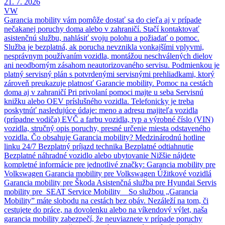
21. 7. 2026
VW
Garancia mobility vám pomôže dostať sa do cieľa aj v prípade
nečakanej poruchy doma alebo v zahraničí. Stačí kontaktovať
asistenčnú službu, nahlásiť svoju polohu a požiadať o pomoc.
Služba je bezplatná, ak porucha nevznikla vonkajšími vplyvmi,
nesprávnym používaním vozidla, montážou neschválených dielov
ani neodborným zásahom neautorizovaného servisu. Podmienkou je
platný servisný plán s potvrdenými servisnými prehliadkami, ktorý
zároveň preukazuje platnosť Garancie mobility. Pomoc na cestách
doma aj v zahraničí Pri privolaní pomoci majte u seba Servisnú
knižku alebo OEV príslušného vozidla. Telefonicky je treba
poskytnúť nasledujúce údaje: meno a adresu majiteľa vozidla
(prípadne vodiča) EVČ a farbu vozidla, typ a výrobné číslo (VIN)
vozidla, stručný opis poruchy, presné určenie miesta odstaveného
vozidla. Čo obsahuje Garancia mobility? Medzinárodnú hotline
linku 24/7 Bezplatný príjazd technika Bezplatné odtiahnutie
Bezplatné náhradné vozidlo alebo ubytovanie Nižšie nájdete
kompletné informácie pre jednotlivé značky: Garancia mobility pre
Volkswagen Garancia mobility pre Volkswagen Úžitkové vozidlá
Garancia mobility pre Škoda Asistenčná služba pre Hyundai Servis
mobility pre SEAT Service Mobility So službou „Garancia
Mobility” máte slobodu na cestách bez obáv. Nezáleží na tom, či
cestujete do práce, na dovolenku alebo na víkendový výlet, naša
garancia mobility zabezpečí, že neuviaznete v prípade poruchy