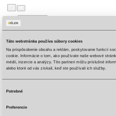
Invert colors
Monochrome
Dark contrast
Táto webstránka používa súbory cookies
Light contrast
Na prispôsobenie obsahu a reklám, poskytovanie funkcií so
cookie. Informácie o tom, ako používate naše webové stránk
Low saturation
médií, inzercie a analýzy. Títo partneri môžu príslušné info
High saturation
alebo ktoré od vás získali, keď ste používali ich služby.
Highlight links
Highlight headings
Výber
Potrebné
súhlasu
Content scaling
100
%
Font size
100
%
Line height
100
%
Preferencie
Letter spacing
100
%