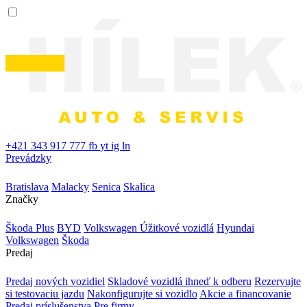
+421 343 917 777
fb
yt
ig
ln
Prevádzky
Bratislava
Malacky
Senica
Skalica
Značky
Škoda Plus
BYD
Volkswagen Úžitkové vozidlá
Hyundai
Volkswagen
Škoda
Predaj
Predaj nových vozidiel
Skladové vozidlá ihneď k odberu
Rezervujte
si testovaciu jazdu
Nakonfigurujte si vozidlo
Akcie a financovanie
Predaj príslušenstva
Pre firmy