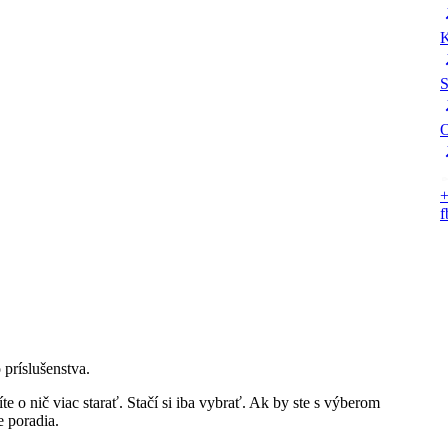
K
S
O
+
 príslušenstva.
 o nič viac starať. Stačí si iba vybrať. Ak by ste s výberom
e poradia.