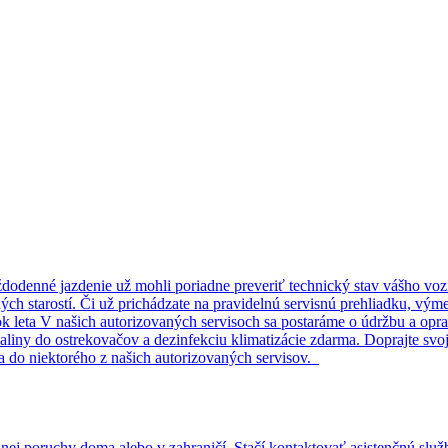
ždodenné jazdenie už mohli poriadne preveriť technický stav vášho vozi
ých starostí. Či už prichádzate na pravidelnú servisnú prehliadku, vým
ok leta V našich autorizovaných servisoch sa postaráme o údržbu a op
liny do ostrekovačov a dezinfekciu klimatizácie zdarma. Doprajte svojm
a do niektorého z našich autorizovaných servisov.
nej poruchy doma alebo v zahraničí. Stačí kontaktovať asistenčnú služb