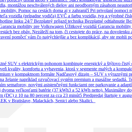
la, montážou neschválených dielov ani neodborným zásahom neautoriz
 mobility. Pomoc na cestách doma aj v zahraničí Pri privolaní pomoci 
teľa vozidla (prípadne vodiča) EVČ a farbu vozidla, typ a výrobné čísl
tline linku 24/7 Bezplatný príjazd technika Bezplatné odtiahnutie Be
 Garancia mobility pre Volkswagen Úžitkové vozidlá Garancia mobilit
tách bez obáv. Nezáleží na tom, či cestujete do práce, na dovolenku a
pravení pomôcť vám čo najrýchlejšie a bez komplikácií, aby ste mohli p
é SUV s elektrickým pohonom kombinuje energický a štýlovo čistý diz
oveň kvality, komfortu a vybavenia, ktorá v segmente malých a kompa
remium v kompaktnom formáte Nadčasový dizajn – SUV s výraznými prop
 na želanie napríklad ozvučovací systém premium a masážne sedadlá. T
aním semaforov, novými asistenčnými funkciami pre parkovanie a ad
 dvoma veľkosťami batérie (37 kWh3 a 52 kWh netto). Maximálny doj
(DC) z 10 na 80 percent za cca 23 minút5 Predpredaj štartuje v augu
EK v Bratislave, Malackách, Senici alebo Skalici.