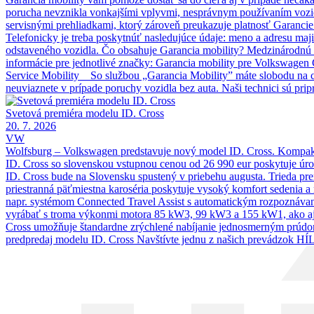
porucha nevznikla vonkajšími vplyvmi, nesprávnym používaním vozid
servisnými prehliadkami, ktorý zároveň preukazuje platnosť Garancie
Telefonicky je treba poskytnúť nasledujúce údaje: meno a adresu maji
odstaveného vozidla. Čo obsahuje Garancia mobility? Medzinárodnú ho
informácie pre jednotlivé značky: Garancia mobility pre Volkswagen
Service Mobility So službou „Garancia Mobility” máte slobodu na ces
neuviaznete v prípade poruchy vozidla bez auta. Naši technici sú pri
Svetová premiéra modelu ID. Cross
20. 7. 2026
VW
Wolfsburg – Volkswagen predstavuje nový model ID. Cross. Kompaktn
ID. Cross so slovenskou vstupnou cenou od 26 990 eur poskytuje úr
ID. Cross bude na Slovensku spustený v priebehu augusta. Trieda p
priestranná päťmiestna karoséria poskytuje vysoký komfort sedenia a
napr. systémom Connected Travel Assist s automatickým rozpoznáv
vyrábať s troma výkonmi motora 85 kW3, 99 kW3 a 155 kW1, ako aj
Cross umožňuje štandardne zrýchlené nabíjanie jednosmerným prúdom 
predpredaj modelu ID. Cross Navštívte jednu z našich prevádzok HÍL