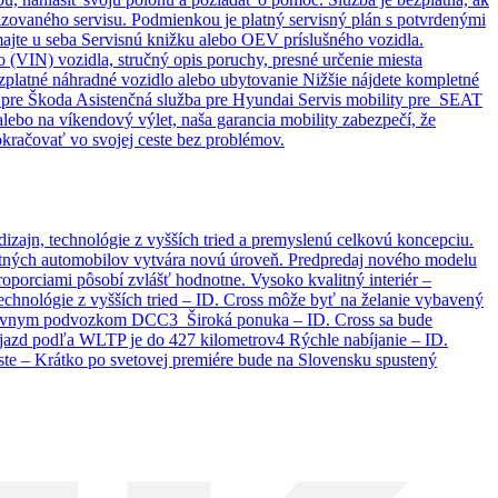
ovaného servisu. Podmienkou je platný servisný plán s potvrdenými
majte u seba Servisnú knižku alebo OEV príslušného vozidla.
o (VIN) vozidla, stručný opis poruchy, presné určenie miesta
zplatné náhradné vozidlo alebo ubytovanie Nižšie nájdete kompletné
y pre Škoda Asistenčná služba pre Hyundai Servis mobility pre SEAT
lebo na víkendový výlet, naša garancia mobility zabezpečí, že
okračovať vo svojej ceste bez problémov.
ajn, technológie z vyšších tried a premyslenú celkovú koncepciu.
ktných automobilov vytvára novú úroveň. Predpredaj nového modelu
orciami pôsobí zvlášť hodnotne. Vysoko kvalitný interiér –
echnológie z vyšších tried – ID. Cross môže byť na želanie vybavený
aptívnym podvozkom DCC3 Široká ponuka – ID. Cross sa bude
azd podľa WLTP je do 427 kilometrov4 Rýchle nabíjanie – ID.
ste – Krátko po svetovej premiére bude na Slovensku spustený