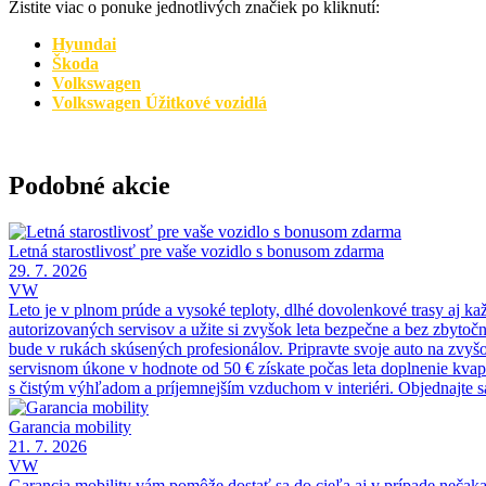
Zistite viac o ponuke jednotlivých značiek po kliknutí:
Hyundai
Škoda
Volkswagen
Volkswagen Úžitkové vozidlá
Podobné akcie
Letná starostlivosť pre vaše vozidlo s bonusom zdarma
29. 7. 2026
VW
Leto je v plnom prúde a vysoké teploty, dlhé dovolenkové trasy aj ka
autorizovaných servisov a užite si zvyšok leta bezpečne a bez zbytočn
bude v rukách skúsených profesionálov. Pripravte svoje auto na zvyš
servisnom úkone v hodnote od 50 € získate počas leta doplnenie kvapa
s čistým výhľadom a príjemnejším vzduchom v interiéri. Objednajte s
Garancia mobility
21. 7. 2026
VW
Garancia mobility vám pomôže dostať sa do cieľa aj v prípade nečaka