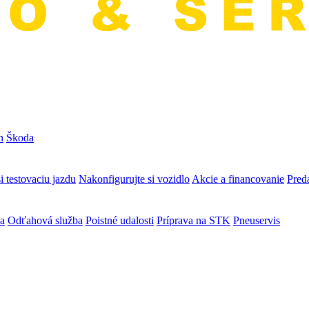
n
Škoda
i testovaciu jazdu
Nakonfigurujte si vozidlo
Akcie a financovanie
Preda
va
Odťahová služba
Poistné udalosti
Príprava na STK
Pneuservis