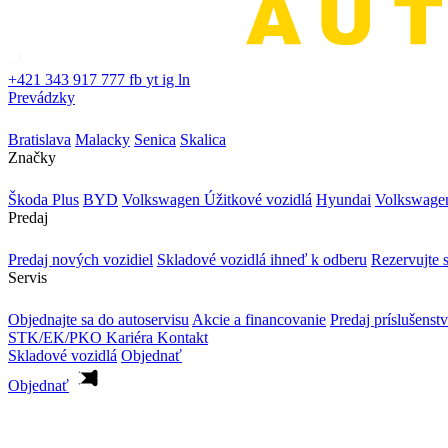
+421 343 917 777
fb
yt
ig
ln
Prevádzky
Bratislava
Malacky
Senica
Skalica
Značky
Škoda Plus
BYD
Volkswagen Úžitkové vozidlá
Hyundai
Volkswage
Predaj
Predaj nových vozidiel
Skladové vozidlá ihneď k odberu
Rezervujte s
Servis
Objednajte sa do autoservisu
Akcie a financovanie
Predaj príslušenst
STK/EK/PKO
Kariéra
Kontakt
Skladové vozidlá
Objednať
Objednať