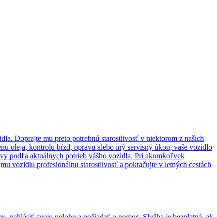
dla. Doprajte mu preto potrebnú starostlivosť v niektorom z našich
enu oleja, kontrolu bŕzd, opravu alebo iný servisný úkon, vaše vozidlo
ravy podľa aktuálnych potrieb vášho vozidla. Pri akomkoľvek
u vozidlu profesionálnu starostlivosť a pokračujte v letných cestách
u, nahlásiť svoju polohu a požiadať o pomoc. Služba je bezplatná, ak